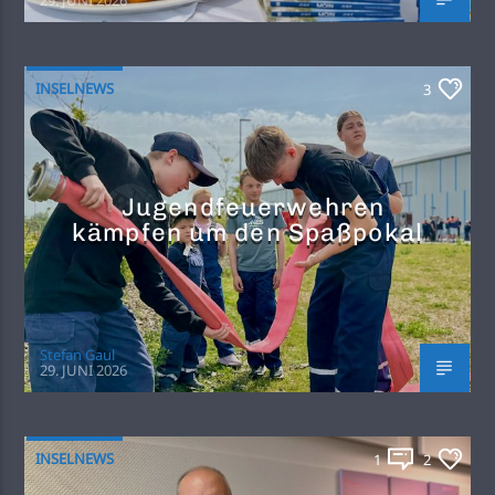
INSELNEWS
3
Jugendfeuerwehren
kämpfen um den Spaßpokal
Stefan Gaul
29. JUNI 2026
INSELNEWS
1
2