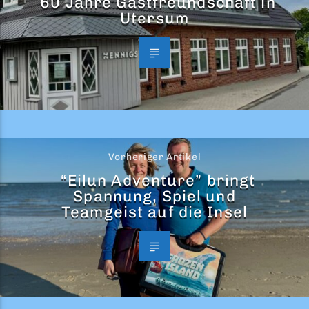
60 Jahre Gastfreundschaft in
Utersum
Vorheriger Artikel
“Eilun Adventure” bringt
Spannung, Spiel und
Teamgeist auf die Insel