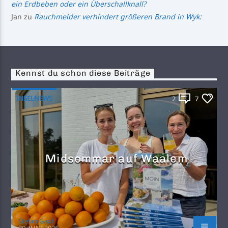
ein Erdbeben oder ein Überschallknall?
Jan
zu
Rauchmelder verhindert größeren Brand in Wyk:
Kennst du schon diese Beiträge
INSELNEWS
2
7
Midsommar auf Waalem
Stefan Gaul
29. JUNI 2026