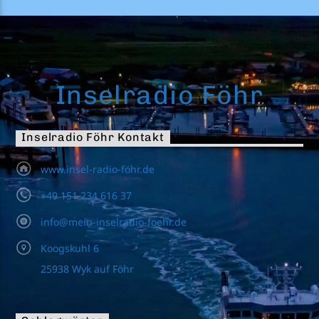
Inselradio Föhr
Inselradio Föhr Kontakt
www.insel-radio-föhr.de
+49 151 234 616 37
info@mein-inselradio-foehr.de
Koogskuhl 6
25938 Wyk auf Föhr