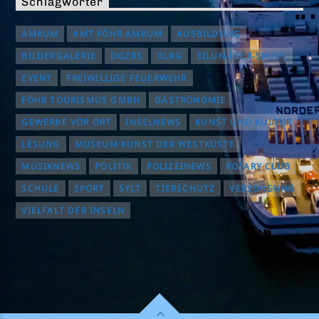
Schlagwörter
AMRUM
AMT FÖHR AMRUM
AUSBILDUNG
BILDERGALERIE
DGZRS
DLRG
EILUN-FEER-SKUUL
EVENT
FREIWILLIGE FEUERWEHR
FÖHR TOURISMUS GMBH
GASTRONOMIE
GEWERBE VOR ORT
INSELNEWS
KUNST UND KULTUR
LESUNG
MUSEUM KUNST DER WESTKÜSTE
MUSIKNEWS
POLITIK
POLIZEINEWS
ROTARY CLUB
SCHULE
SPORT
SYLT
TIERSCHUTZ
VERSORGUNG
VIELFALT DER INSELN