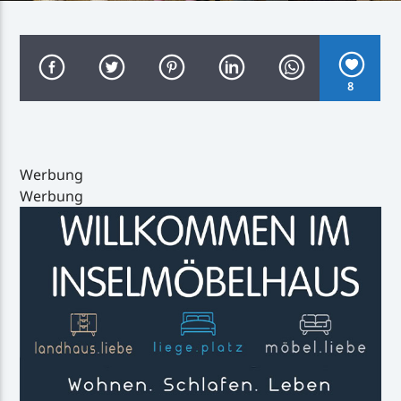
8
Inselradio Föhr
Werbung
Werbung
Handystream