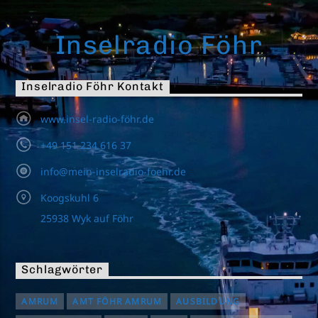
Inselradio Föhr
Inselradio Föhr Kontakt
www.insel-radio-föhr.de
+49 151 234 616 37
info@mein-inselradio-foehr.de
Koogskuhl 6
25938 Wyk auf Föhr
Schlagwörter
AMRUM
AMT FÖHR AMRUM
AUSBILDUNG