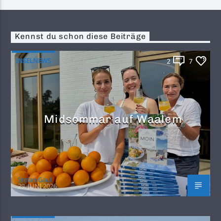
Kennst du schon diese Beiträge
INSELNEWS
2
7
Midsommar auf Waalem
Stefan Gaul
29. JUNI 2026