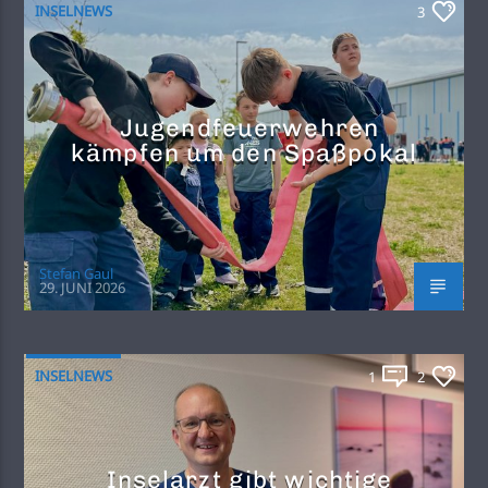
INSELNEWS
3
Jugendfeuerwehren
kämpfen um den Spaßpokal
Stefan Gaul
29. JUNI 2026
INSELNEWS
1
2
Inselarzt gibt wichtige