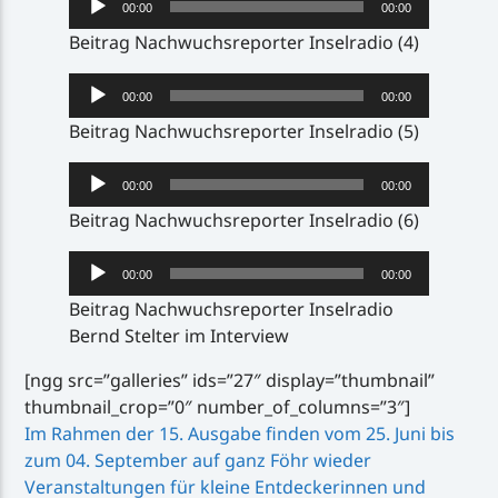
00:00
00:00
Player
Beitrag Nachwuchsreporter Inselradio (4)
Audio-
00:00
00:00
Player
Beitrag Nachwuchsreporter Inselradio (5)
Audio-
00:00
00:00
Player
Beitrag Nachwuchsreporter Inselradio (6)
Audio-
00:00
00:00
Player
Beitrag Nachwuchsreporter Inselradio
Bernd Stelter im Interview
[ngg src=”galleries” ids=”27″ display=”thumbnail”
thumbnail_crop=”0″ number_of_columns=”3″]
Im Rahmen der 15. Ausgabe finden vom 25. Juni bis
zum 04. September auf ganz Föhr wieder
Veranstaltungen für kleine Entdeckerinnen und