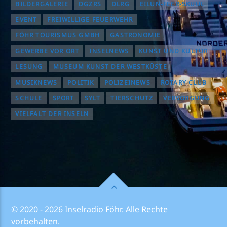
BILDERGALERIE
DGZRS
DLRG
EILUN-FEER-SKUUL
EVENT
FREIWILLIGE FEUERWEHR
FÖHR TOURISMUS GMBH
GASTRONOMIE
GEWERBE VOR ORT
INSELNEWS
KUNST UND KULTUR
LESUNG
MUSEUM KUNST DER WESTKÜSTE
MUSIKNEWS
POLITIK
POLIZEINEWS
ROTARY CLUB
SCHULE
SPORT
SYLT
TIERSCHUTZ
VERSORGUNG
VIELFALT DER INSELN
© 2020 - 2026 Inselradio Föhr. Alle Rechte
vorbehalten.