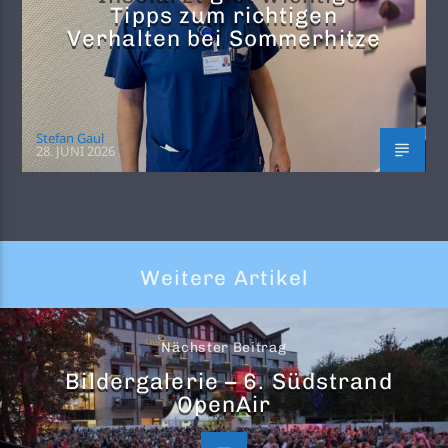
Tipps zum richtigen
Verhalten bei Sommerhitze
Stefan Gaul
28. JUNI 2026
Weitere Artikel
Nächster Beitrag
Bildergalerie – 6. Südstrand
OpenAir