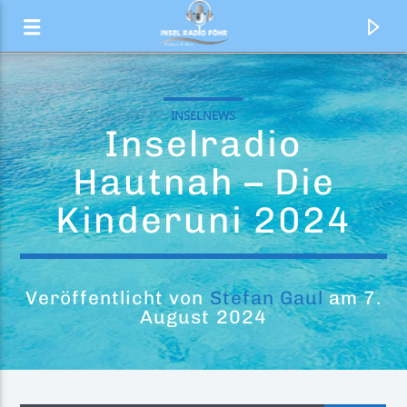
INSELNEWS
Inselradio
Hautnah – Die
Kinderuni 2024
Veröffentlicht von
Stefan Gaul
am 7.
August 2024
Aktueller Titel
Call Me Up
James Fortress, Lacey