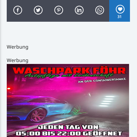
31
Inselradio Föhr
Werbung
Werbung
Handystream