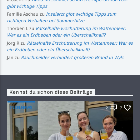
gibt wichtige Tipps
Familie Aschau
zu
Inselarzt gibt wichtige Tipps zum
richtigen Verhalten bei Sommerhitze
Thorben L
zu
Rätselhafte Erschütterung im Wattenmeer:
War es ein Erdbeben oder ein Überschallknall?
Jörg R
zu
Rätselhafte Erschütterung im Wattenmeer: War es
ein Erdbeben oder ein Überschallknall?
Jan
zu
Rauchmelder verhindert größeren Brand in Wyk:
Kennst du schon diese Beiträge
INSELNEWS
2
7