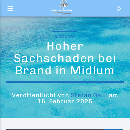
INSELNEWS
Hoher
Sachschaden bei
Brand in Midlum
Veröffentlicht von
Stefan Gaul
am
16. Februar 2025
Aktueller Titel
Let Me Go
Gary Barlow