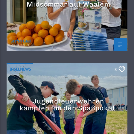
Midsommar auf Waalem
Stefan Gaul
29. JUNI 2026
INSELNEWS
3
Jugendfeuerwehren
kämpfen um den Spaßpokal