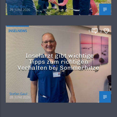
Stefan Gaul
29. JUNI 2026
INSELNEWS
1
2
Inselarzt gibt wichtige
Tipps zum richtigen
Verhalten bei Sommerhitze
Stefan Gaul
28. JUNI 2026