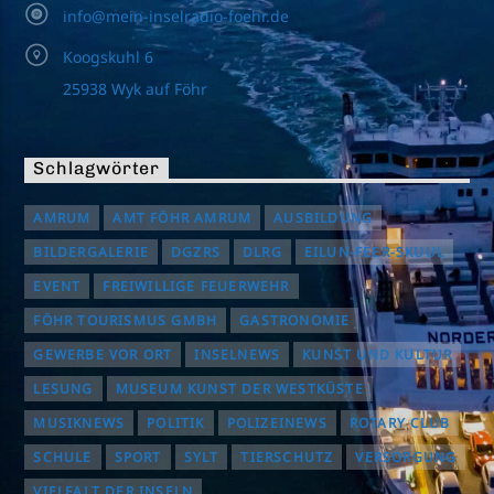
info@mein-inselradio-foehr.de
Koogskuhl 6
25938 Wyk auf Föhr
Schlagwörter
AMRUM
AMT FÖHR AMRUM
AUSBILDUNG
BILDERGALERIE
DGZRS
DLRG
EILUN-FEER-SKUUL
EVENT
FREIWILLIGE FEUERWEHR
FÖHR TOURISMUS GMBH
GASTRONOMIE
GEWERBE VOR ORT
INSELNEWS
KUNST UND KULTUR
LESUNG
MUSEUM KUNST DER WESTKÜSTE
MUSIKNEWS
POLITIK
POLIZEINEWS
ROTARY CLUB
SCHULE
SPORT
SYLT
TIERSCHUTZ
VERSORGUNG
VIELFALT DER INSELN