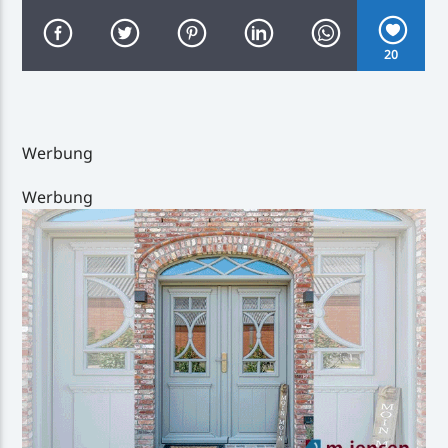
20
Inselradio Föhr
Werbung
Werbung
Handystream