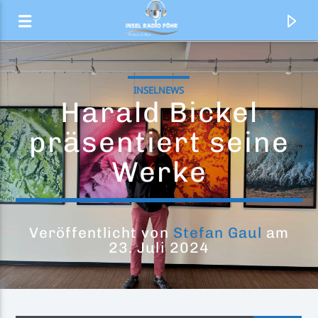
INSELNEWS
Harald Bickel
präsentiert seine
Werke
Veröffentlicht von
Stefan Gaul
am
23. Juli 2024
Aktueller Titel
Der Top 20 Countdown
Ted und Felix präsentieren