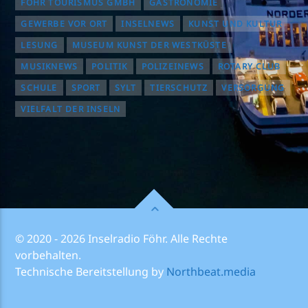
FÖHR TOURISMUS GMBH
GASTRONOMIE
GEWERBE VOR ORT
INSELNEWS
KUNST UND KULTUR
LESUNG
MUSEUM KUNST DER WESTKÜSTE
MUSIKNEWS
POLITIK
POLIZEINEWS
ROTARY CLUB
SCHULE
SPORT
SYLT
TIERSCHUTZ
VERSORGUNG
VIELFALT DER INSELN
© 2020 - 2026 Inselradio Föhr. Alle Rechte
vorbehalten.
Technische Bereitstellung by
Northbeat.media