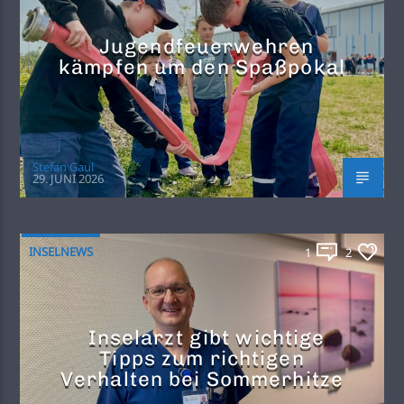
Jugendfeuerwehren
kämpfen um den Spaßpokal
Stefan Gaul
29. JUNI 2026
INSELNEWS
1
2
Inselarzt gibt wichtige
Tipps zum richtigen
Verhalten bei Sommerhitze