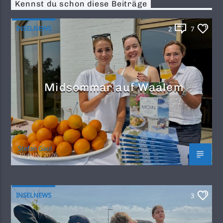
Kennst du schon diese Beiträge
INSELNEWS
2
7
Midsommar auf Waalem
Stefan Gaul
29. JUNI 2026
INSELNEWS
3