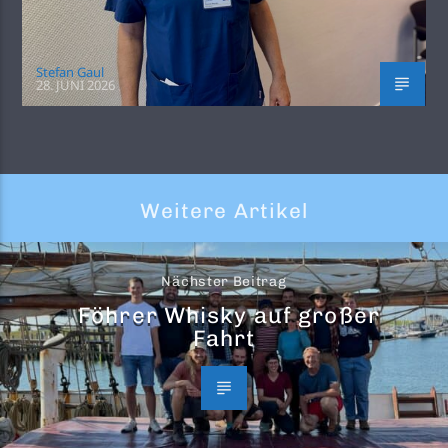
Stefan Gaul
28. JUNI 2026
Weitere Artikel
Nächster Beitrag
Föhrer Whisky auf großer
Fahrt