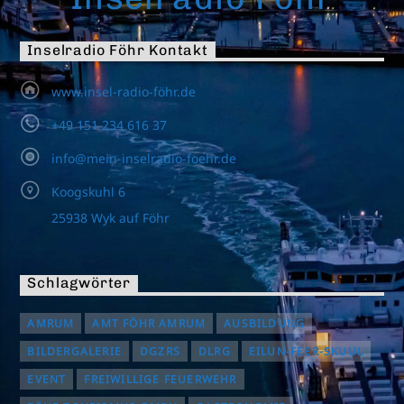
Inselradio Föhr Kontakt
www.insel-radio-föhr.de
+49 151 234 616 37
info@mein-inselradio-foehr.de
Koogskuhl 6
25938 Wyk auf Föhr
Schlagwörter
AMRUM
AMT FÖHR AMRUM
AUSBILDUNG
BILDERGALERIE
DGZRS
DLRG
EILUN-FEER-SKUUL
EVENT
FREIWILLIGE FEUERWEHR