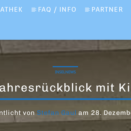
IATHEK
FAQ / INFO
PARTNER
INSELNEWS
ahresrückblick mit K
ntlicht von
Stefan Gaul
am 28. Dezemb