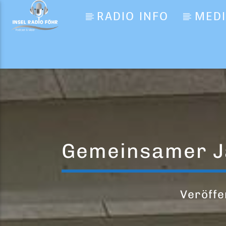
RADIO INFO
MED
Aktueller Titel
Suddenly I See
KT Tunstall
Gemeinsamer J
Veröffe