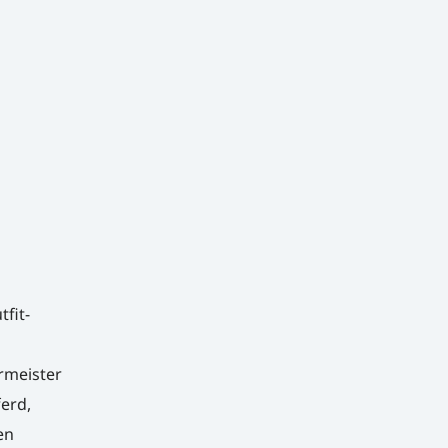
fit-
ermeister
erd,
en