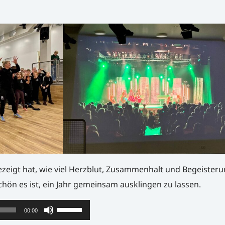
zeigt hat, wie viel Herzblut, Zusammenhalt und Begeister
chön es ist, ein Jahr gemeinsam ausklingen zu lassen.
Pfeiltasten
00:00
Hoch/Runter