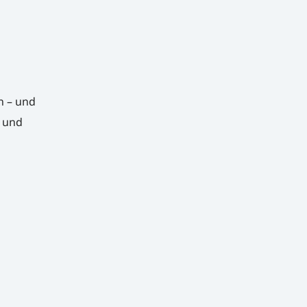
n – und
 und