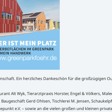
inschaft. Ein herzliches Dankeschön für die großzügigen Out
urant Alt Wyk, Tierarztpraxis Horster, Engel & Völkers, Mal
Baugeschäft Gerd Ohlsen, Tischlerei M. Jensen, Schaukelpf
epunkt e.V. – sowie an die vielen großen und kleinen privat