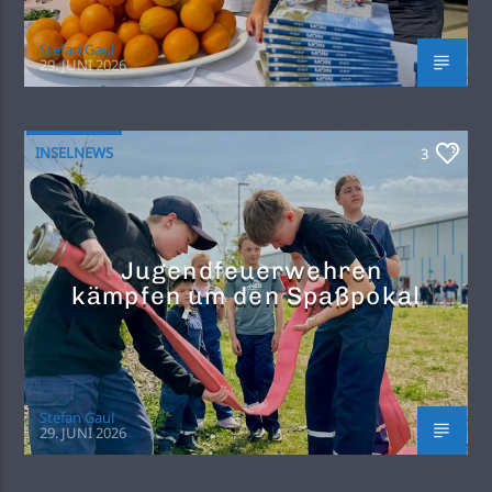
Stefan Gaul
29. JUNI 2026
INSELNEWS
3
Jugendfeuerwehren
kämpfen um den Spaßpokal
Stefan Gaul
29. JUNI 2026