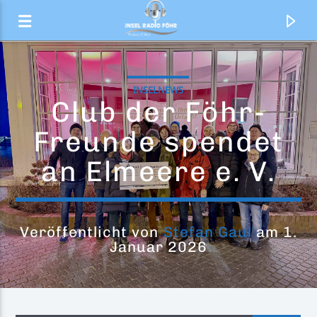
INSELNEWS
Club der Föhr-
Freunde spendet
an Elmeere e. V.
Veröffentlicht von
Stefan Gaul
am 1.
Januar 2026
Aktueller Titel
F**kin' Perfect
Pink