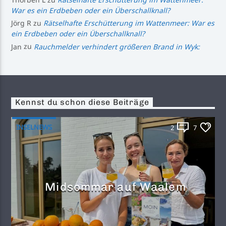
War es ein Erdbeben oder ein Überschallknall?
Jörg R
zu
Rätselhafte Erschütterung im Wattenmeer: War es
ein Erdbeben oder ein Überschallknall?
Jan
zu
Rauchmelder verhindert größeren Brand in Wyk:
Kennst du schon diese Beiträge
INSELNEWS
2
7
Midsommar auf Waalem