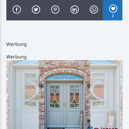
2
Inselradio Föhr
Werbung
Werbung
Handystream