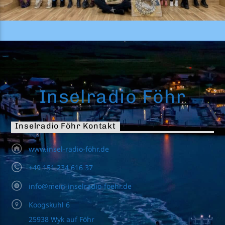
Inselradio Föhr
Inselradio Föhr Kontakt
www.insel-radio-föhr.de
+49 151 234 616 37
info@mein-inselradio-foehr.de
Koogskuhl 6
25938 Wyk auf Föhr