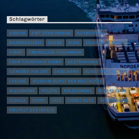
Schlagwörter
AMRUM
AMT FÖHR AMRUM
AUSBILDUNG
BILDERGALERIE
DGZRS
DLRG
EILUN-FEER-SKUUL
EVENT
FREIWILLIGE FEUERWEHR
FÖHR TOURISMUS GMBH
GASTRONOMIE
GEWERBE VOR ORT
INSELNEWS
KUNST UND KULTUR
LESUNG
MUSEUM KUNST DER WESTKÜSTE
MUSIKNEWS
POLITIK
POLIZEINEWS
ROTARY CLUB
SCHULE
SPORT
SYLT
TIERSCHUTZ
VERSORGUNG
VIELFALT DER INSELN