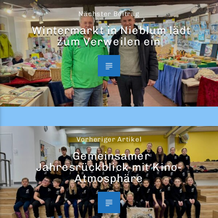
Nächster Beitrag
Wintermarkt in Nieblum lädt
zum Verweilen ein
Vorheriger Artikel
Gemeinsamer
Jahresrückblick mit Kino-
Atmosphäre