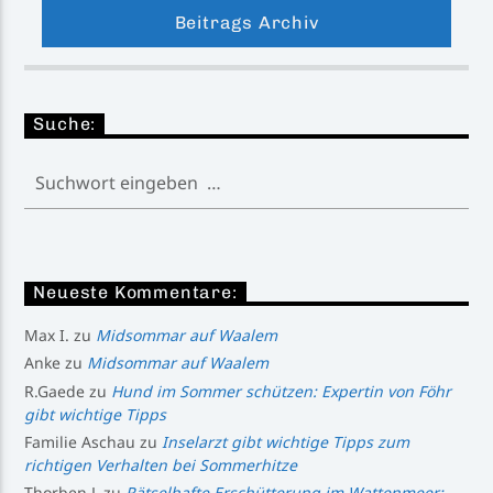
Beitrags Archiv
Suche:
Neueste Kommentare:
Max I.
zu
Midsommar auf Waalem
Anke
zu
Midsommar auf Waalem
R.Gaede
zu
Hund im Sommer schützen: Expertin von Föhr
gibt wichtige Tipps
Familie Aschau
zu
Inselarzt gibt wichtige Tipps zum
richtigen Verhalten bei Sommerhitze
Thorben L
zu
Rätselhafte Erschütterung im Wattenmeer: