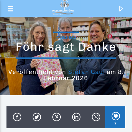
INSELNEWS
Föhr sagt Danke
Veröffentlicht von
Stefan Gaul
am 8.
Februar 2026
Aktueller Titel
Iconic
7
A*Teens