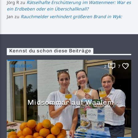
Jörg R
zu
Rätselhafte Erschütterung im Wattenmeer: War es
ein Erdbeben oder ein Überschallknall?
Jan
zu
Rauchmelder verhindert größeren Brand in Wyk:
Kennst du schon diese Beiträge
INSELNEWS
2
7
Midsommar auf Waalem