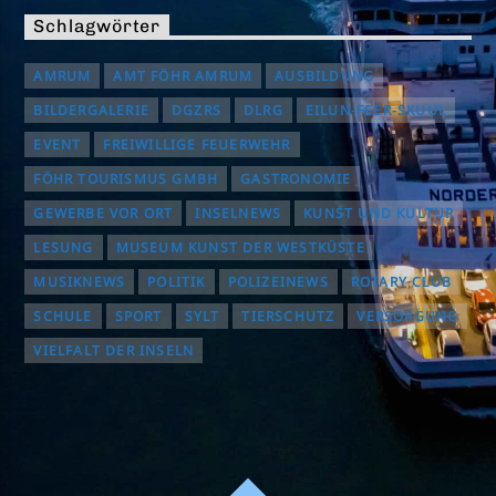
Schlagwörter
AMRUM
AMT FÖHR AMRUM
AUSBILDUNG
BILDERGALERIE
DGZRS
DLRG
EILUN-FEER-SKUUL
EVENT
FREIWILLIGE FEUERWEHR
FÖHR TOURISMUS GMBH
GASTRONOMIE
GEWERBE VOR ORT
INSELNEWS
KUNST UND KULTUR
LESUNG
MUSEUM KUNST DER WESTKÜSTE
MUSIKNEWS
POLITIK
POLIZEINEWS
ROTARY CLUB
SCHULE
SPORT
SYLT
TIERSCHUTZ
VERSORGUNG
VIELFALT DER INSELN