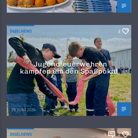
Stefan Gaul
29. JUNI 2026
INSELNEWS
3
Jugendfeuerwehren
kämpfen um den Spaßpokal
Stefan Gaul
29. JUNI 2026
INSELNEWS
1
2