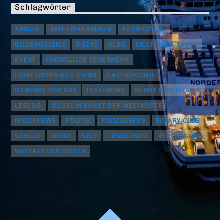
Schlagwörter
AMRUM
AMT FÖHR AMRUM
AUSBILDUNG
BILDERGALERIE
DGZRS
DLRG
EILUN-FEER-SKUUL
EVENT
FREIWILLIGE FEUERWEHR
FÖHR TOURISMUS GMBH
GASTRONOMIE
GEWERBE VOR ORT
INSELNEWS
KUNST UND KULTUR
LESUNG
MUSEUM KUNST DER WESTKÜSTE
MUSIKNEWS
POLITIK
POLIZEINEWS
ROTARY CLUB
SCHULE
SPORT
SYLT
TIERSCHUTZ
VERSORGUNG
VIELFALT DER INSELN