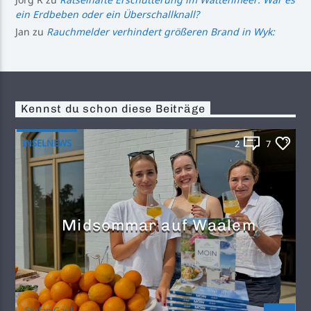
ein Erdbeben oder ein Überschallknall?
Jan
zu
Rauchmelder verhindert größeren Brand in Wyk:
Kennst du schon diese Beiträge
INSELNEWS
2
7
Midsommar auf Waalem
Stefan Gaul