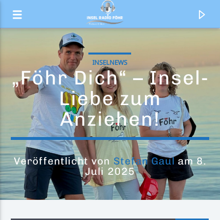
INSELNEWS
„Föhr Dich“ – Insel-
Liebe zum
Anziehen!
Veröffentlicht von
Stefan Gaul
am 8.
Juli 2025
Aktueller Titel
Verkehr
Inselradio Föhr