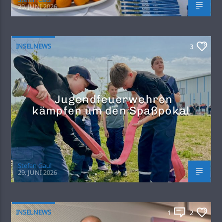
29. JUNI 2026
INSELNEWS
3
Jugendfeuerwehren
kämpfen um den Spaßpokal
Stefan Gaul
29. JUNI 2026
INSELNEWS
1
2