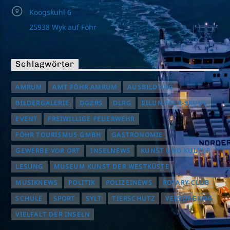
Koogskuhl 6
25938 Wyk auf Föhr
Schlagwörter
AMRUM
AMT FÖHR AMRUM
AUSBILDUNG
BILDERGALERIE
DGZRS
DLRG
EILUN-FEER-SKUUL
EVENT
FREIWILLIGE FEUERWEHR
FÖHR TOURISMUS GMBH
GASTRONOMIE
GEWERBE VOR ORT
INSELNEWS
KUNST UND KULTUR
LESUNG
MUSEUM KUNST DER WESTKÜSTE
MUSIKNEWS
POLITIK
POLIZEINEWS
ROTARY CLUB
SCHULE
SPORT
SYLT
TIERSCHUTZ
VERSORGUNG
VIELFALT DER INSELN