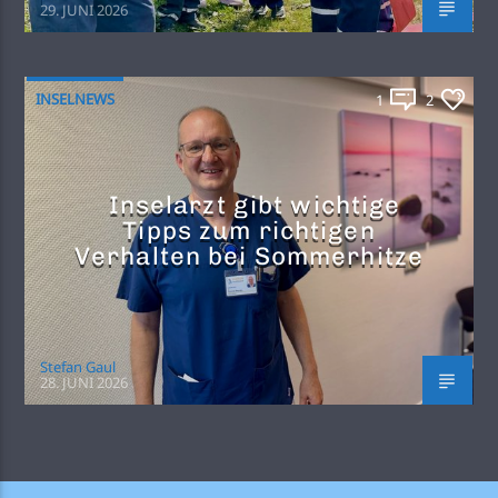
29. JUNI 2026
INSELNEWS
1
2
Inselarzt gibt wichtige
Tipps zum richtigen
Verhalten bei Sommerhitze
Stefan Gaul
28. JUNI 2026