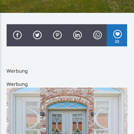
Inselradio Föhr
23
Handystream
Werbung
Werbung