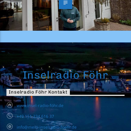
Inselradio Föhr
Inselradio Föhr Kontakt
www.insel-radio-föhr.de
+49 151 234 616 37
info@mein-inselradio-foehr.de