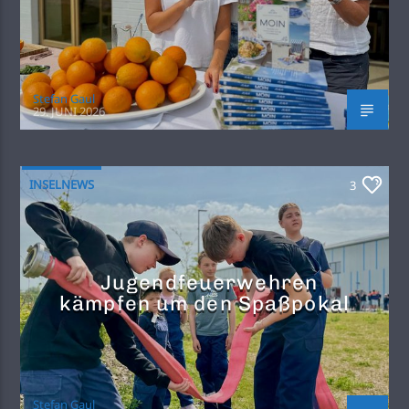
Stefan Gaul
29. JUNI 2026
INSELNEWS
3
Jugendfeuerwehren
kämpfen um den Spaßpokal
Stefan Gaul