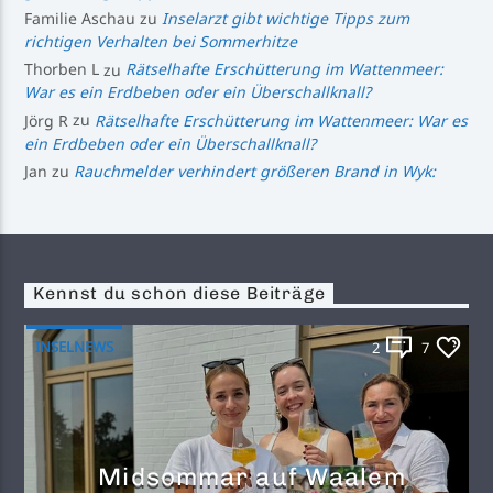
Familie Aschau
zu
Inselarzt gibt wichtige Tipps zum
richtigen Verhalten bei Sommerhitze
Thorben L
zu
Rätselhafte Erschütterung im Wattenmeer:
War es ein Erdbeben oder ein Überschallknall?
Jörg R
zu
Rätselhafte Erschütterung im Wattenmeer: War es
ein Erdbeben oder ein Überschallknall?
Jan
zu
Rauchmelder verhindert größeren Brand in Wyk:
Kennst du schon diese Beiträge
INSELNEWS
2
7
Midsommar auf Waalem