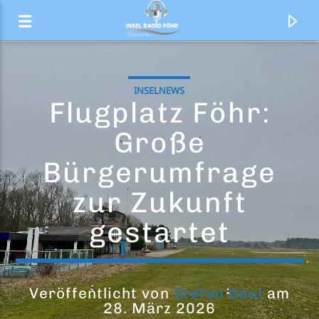
INSELNEWS
Flugplatz Föhr:
Große
Bürgerumfrage
zur Zukunft
gestartet
Aktueller Titel
No Broke Boys
Veröffentlicht von
Stefan Gaul
am
28. März 2026
Disco Lines & Tinashe