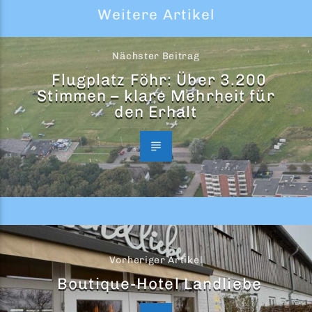
Weitere Artikel
Nächster Beitrag
Flugplatz Föhr: Über 3.200
Stimmen – klare Mehrheit für
den Erhalt
Vorheriger Artikel
Boutique-Hotel Landliebe