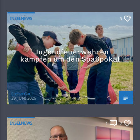
INSELNEWS
3
Jugendfeuerwehren
kämpfen um den Spaßpokal
Stefan Gaul
29. JUNI 2026
INSELNEWS
1
2