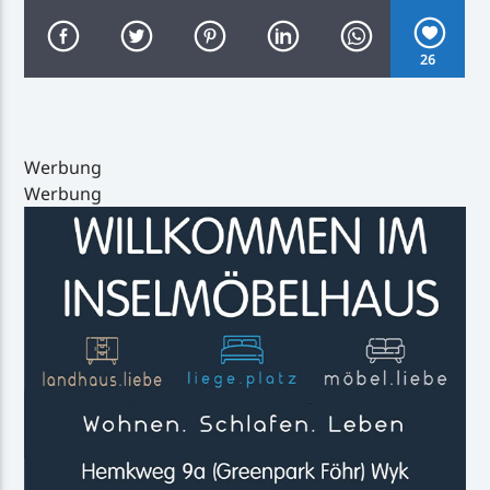
26
Inselradio Föhr
Werbung
Werbung
Handystream