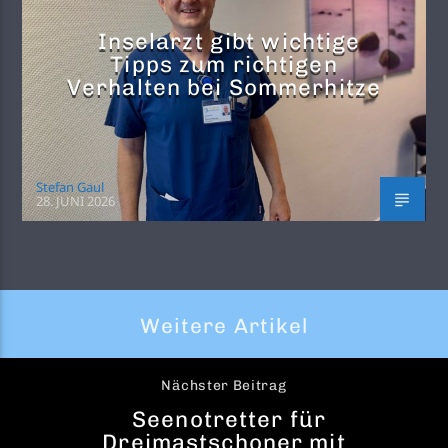
Inselarzt gibt wichtige
Tipps zum richtigen
Verhalten bei Sommerhitze
Stefan Gaul
28. JUNI 2026
Weitere Artikel
Nächster Beitrag
Seenotretter für
Dreimastschoner mit