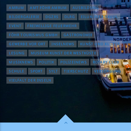
AMRUM
AMT FÖHR AMRUM
AUSBILDUNG
BILDERGALERIE
DGZRS
DLRG
EILUN-FEER-SKUUL
EVENT
FREIWILLIGE FEUERWEHR
FÖHR TOURISMUS GMBH
GASTRONOMIE
GEWERBE VOR ORT
INSELNEWS
KUNST UND KULTUR
LESUNG
MUSEUM KUNST DER WESTKÜSTE
MUSIKNEWS
POLITIK
POLIZEINEWS
ROTARY CLUB
SCHULE
SPORT
SYLT
TIERSCHUTZ
VERSORGUNG
VIELFALT DER INSELN