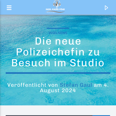
INSELNEWS
Die neue
Polizeichefin zu
Besuch im Studio
Veröffentlicht von
Stefan Gaul
am 4.
August 2024
Aktueller Titel
Heatwave (Feat. Akon)
Robin Schulz