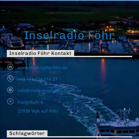
Inselradio Föhr
Inselradio Föhr Kontakt
www.insel-radio-föhr.de
+49 151 234 616 37
info@mein-inselradio-foehr.de
Koogskuhl 6
25938 Wyk auf Föhr
Schlagwörter