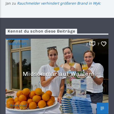
Jan
zu
Rauchmelder verhindert größeren Brand in Wyk:
Kennst du schon diese Beiträge
INSELNEWS
2
7
Midsommar auf Waalem
Stefan Gaul
29. JUNI 2026