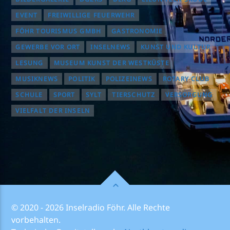
EVENT
FREIWILLIGE FEUERWEHR
FÖHR TOURISMUS GMBH
GASTRONOMIE
GEWERBE VOR ORT
INSELNEWS
KUNST UND KULTUR
LESUNG
MUSEUM KUNST DER WESTKÜSTE
MUSIKNEWS
POLITIK
POLIZEINEWS
ROTARY CLUB
SCHULE
SPORT
SYLT
TIERSCHUTZ
VERSORGUNG
VIELFALT DER INSELN
© 2020 - 2026 Inselradio Föhr. Alle Rechte
vorbehalten.