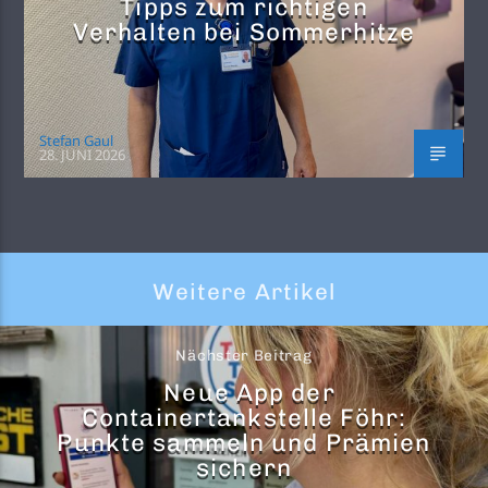
Tipps zum richtigen
Verhalten bei Sommerhitze
Stefan Gaul
28. JUNI 2026
Weitere Artikel
Nächster Beitrag
Neue App der
Containertankstelle Föhr:
Punkte sammeln und Prämien
sichern