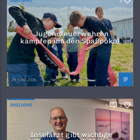
INSELNEWS
3
Jugendfeuerwehren
kämpfen um den Spaßpokal
Stefan Gaul
29. JUNI 2026
INSELNEWS
1
2
Inselarzt gibt wichtige