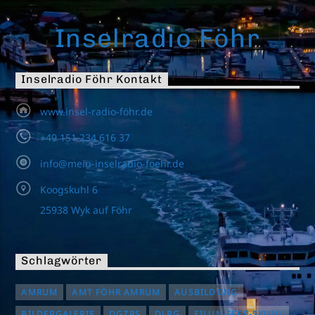
Inselradio Föhr
Inselradio Föhr Kontakt
www.insel-radio-föhr.de
+49 151 234 616 37
info@mein-inselradio-foehr.de
Koogskuhl 6
25938 Wyk auf Föhr
Schlagwörter
AMRUM
AMT FÖHR AMRUM
AUSBILDUNG
BILDERGALERIE
DGZRS
DLRG
EILUN-FEER-SKUUL