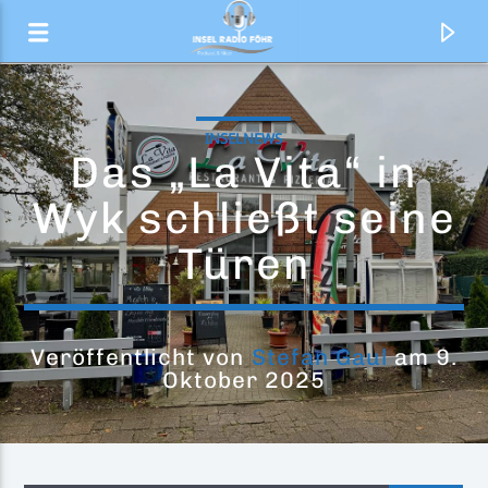
INSELNEWS
Das „La Vita“ in
Wyk schließt seine
Türen
Veröffentlicht von
Stefan Gaul
am 9.
Oktober 2025
Aktueller Titel
Dancing At The End Of The World
Rubber Ducks Revolt