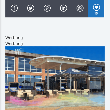
15
Inselradio Föhr
Werbung
Werbung
Handystream