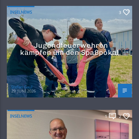
INSELNEWS
3
Jugendfeuerwehren
kämpfen um den Spaßpokal
Stefan Gaul
29. JUNI 2026
INSELNEWS
1
2