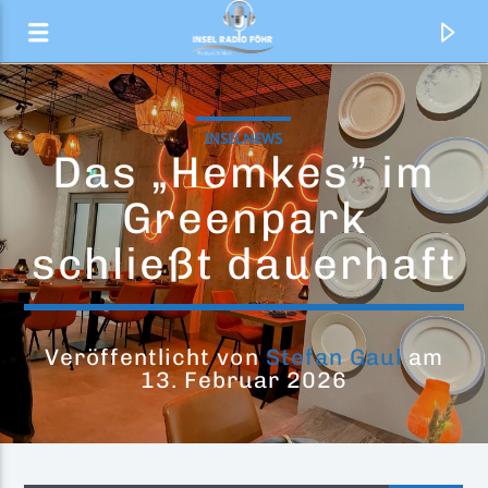
INSELNEWS
Das „Hemkes” im
Greenpark
schließt dauerhaft
Veröffentlicht von
Stefan Gaul
am
13. Februar 2026
Aktueller Titel
Wind vun achtern
Godewind