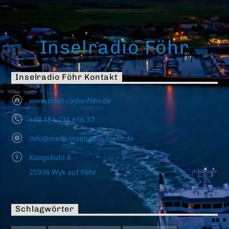
Inselradio Föhr
Inselradio Föhr Kontakt
www.insel-radio-föhr.de
+49 151 234 616 37
info@mein-inselradio-foehr.de
Koogskuhl 6
25938 Wyk auf Föhr
Schlagwörter