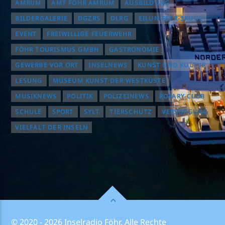
AMRUM
AMT FÖHR AMRUM
AUSBILDUNG
BILDERGALERIE
DGZRS
DLRG
EILUN-FEER-SKUUL
EVENT
FREIWILLIGE FEUERWEHR
FÖHR TOURISMUS GMBH
GASTRONOMIE
GEWERBE VOR ORT
INSELNEWS
KUNST UND KULTUR
LESUNG
MUSEUM KUNST DER WESTKÜSTE
MUSIKNEWS
POLITIK
POLIZEINEWS
ROTARY CLUB
SCHULE
SPORT
SYLT
TIERSCHUTZ
VERSORGUNG
VIELFALT DER INSELN
© 2020 - 2026 Inselradio Föhr. Alle Rechte