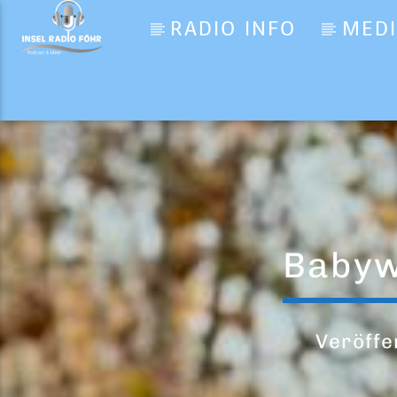
RADIO INFO
MED
Aktueller Titel
Der letzte Tanz
Bosse
Babywa
Veröffe