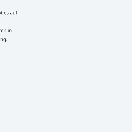
t es auf
s
en in
ung.