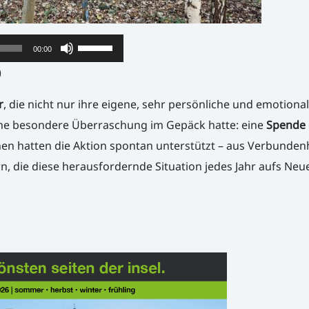
Pfeiltasten
00:00
Hoch/Runter
)
benutzen,
r
, die nicht nur ihre eigene, sehr persönliche und emotiona
um
eine besondere Überraschung im Gepäck hatte: eine
Spende 
die
nen hatten die Aktion spontan unterstützt – aus Verbundenh
Lautstärke
ern, die diese herausfordernde Situation jedes Jahr aufs Neu
zu
regeln.