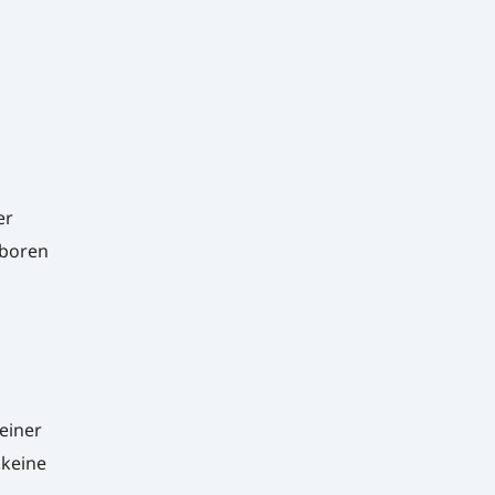
er
eboren
leiner
 keine