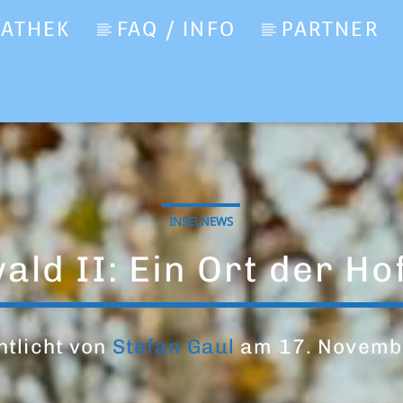
IATHEK
FAQ / INFO
PARTNER
INSELNEWS
ld II: Ein Ort der H
ntlicht von
Stefan Gaul
am 17. Novemb