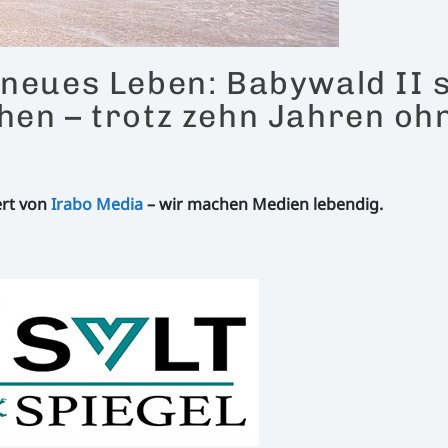
 neues Leben: Babywald II s
hen – trotz zehn Jahren oh
ert von
Irabo Media
– wir machen Medien lebendig.