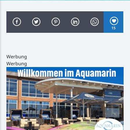
15
Inselradio Föhr
Werbung
Werbung
Handystream