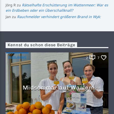
Jörg R
zu
Rätselhafte Erschütterung im Wattenmeer: War es
ein Erdbeben oder ein Überschallknall?
Jan
zu
Rauchmelder verhindert größeren Brand in Wyk:
Kennst du schon diese Beiträge
INSELNEWS
2
7
Midsommar auf Waalem