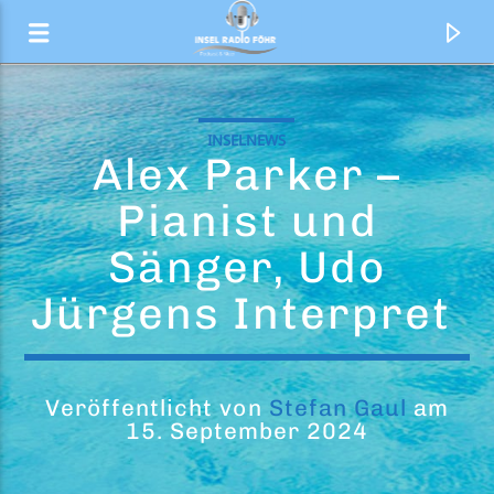
INSELNEWS
Alex Parker –
Pianist und
Sänger, Udo
Jürgens Interpret
Veröffentlicht von
Stefan Gaul
am
Aktueller Titel
15. September 2024
Der Top 20 Countdown
Ted und Felix präsentieren