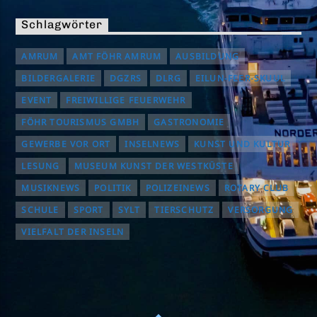
Schlagwörter
AMRUM
AMT FÖHR AMRUM
AUSBILDUNG
BILDERGALERIE
DGZRS
DLRG
EILUN-FEER-SKUUL
EVENT
FREIWILLIGE FEUERWEHR
FÖHR TOURISMUS GMBH
GASTRONOMIE
GEWERBE VOR ORT
INSELNEWS
KUNST UND KULTUR
LESUNG
MUSEUM KUNST DER WESTKÜSTE
MUSIKNEWS
POLITIK
POLIZEINEWS
ROTARY CLUB
SCHULE
SPORT
SYLT
TIERSCHUTZ
VERSORGUNG
VIELFALT DER INSELN