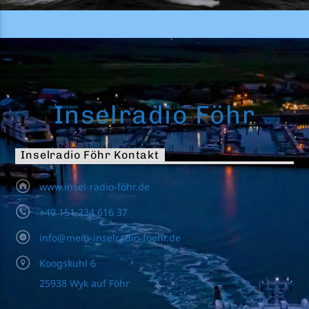
Inselradio Föhr
Inselradio Föhr Kontakt
www.insel-radio-föhr.de
+49 151 234 616 37
info@mein-inselradio-foehr.de
Koogskuhl 6
25938 Wyk auf Föhr