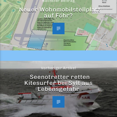
Nächster Beitrag
Neuer Wohnmobilstellplatz
auf Föhr?
Vorheriger Artikel
Seenotretter retten
Kitesurfer bei Sylt aus
Lebensgefahr