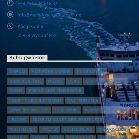
+49 151 234 616 37
info@mein-inselradio-foehr.de
Koogskuhl 6
25938 Wyk auf Föhr
Schlagwörter
AMRUM
AMT FÖHR AMRUM
AUSBILDUNG
BILDERGALERIE
DGZRS
DLRG
EILUN-FEER-SKUUL
EVENT
FREIWILLIGE FEUERWEHR
FÖHR TOURISMUS GMBH
GASTRONOMIE
GEWERBE VOR ORT
INSELNEWS
KUNST UND KULTUR
LESUNG
MUSEUM KUNST DER WESTKÜSTE
MUSIKNEWS
POLITIK
POLIZEINEWS
ROTARY CLUB
SCHULE
SPORT
SYLT
TIERSCHUTZ
VERSORGUNG