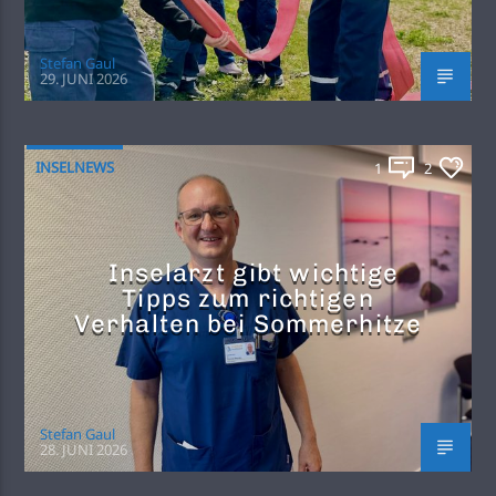
Stefan Gaul
29. JUNI 2026
INSELNEWS
1
2
Inselarzt gibt wichtige
Tipps zum richtigen
Verhalten bei Sommerhitze
Stefan Gaul
28. JUNI 2026