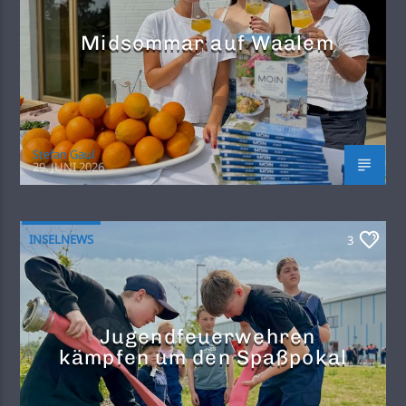
Midsommar auf Waalem
Stefan Gaul
29. JUNI 2026
INSELNEWS
3
Jugendfeuerwehren
kämpfen um den Spaßpokal