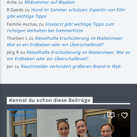
Anke
zu
Midsommar auf Waalem
R.Gaede
zu
Hund im Sommer schützen: Expertin von Föhr
gibt wichtige Tipps
Familie Aschau
zu
Inselarzt gibt wichtige Tipps zum
richtigen Verhalten bei Sommerhitze
Thorben L
zu
Rätselhafte Erschütterung im Wattenmeer:
War es ein Erdbeben oder ein Überschallknall?
Jörg R
zu
Rätselhafte Erschütterung im Wattenmeer: War es
ein Erdbeben oder ein Überschallknall?
Jan
zu
Rauchmelder verhindert größeren Brand in Wyk:
Kennst du schon diese Beiträge
INSELNEWS
2
7