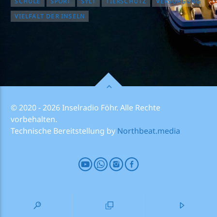
SCHULE
SPORT
SYLT
TIERSCHUTZ
VERSORGUNG
VIELFALT DER INSELN
© 2020 - 2026 Inselradio Föhr. Alle Rechte
vorbehalten.
Technische Bereitstellung by
Northbeat.media