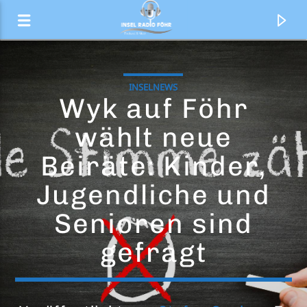
INSELNEWS
Wyk auf Föhr
wählt neue
Beiräte: Kinder,
Jugendliche und
Senioren sind
gefragt
Aktueller Titel
Sleeping Satelllite
Tasmin Archer