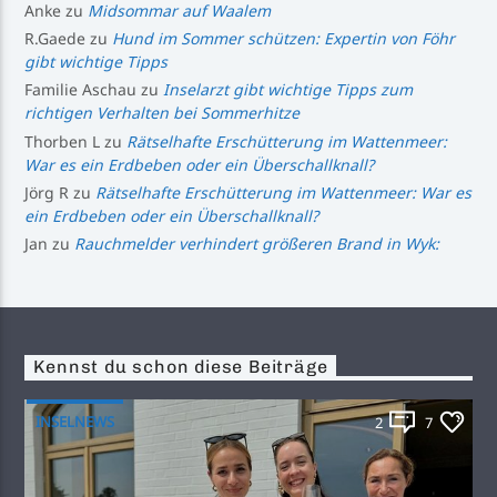
Anke
zu
Midsommar auf Waalem
R.Gaede
zu
Hund im Sommer schützen: Expertin von Föhr
gibt wichtige Tipps
Familie Aschau
zu
Inselarzt gibt wichtige Tipps zum
richtigen Verhalten bei Sommerhitze
Thorben L
zu
Rätselhafte Erschütterung im Wattenmeer:
War es ein Erdbeben oder ein Überschallknall?
Jörg R
zu
Rätselhafte Erschütterung im Wattenmeer: War es
ein Erdbeben oder ein Überschallknall?
Jan
zu
Rauchmelder verhindert größeren Brand in Wyk:
Kennst du schon diese Beiträge
INSELNEWS
2
7