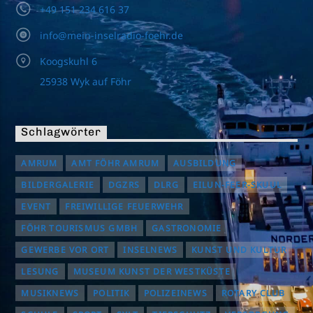
+49 151 234 616 37
info@mein-inselradio-foehr.de
Koogskuhl 6
25938 Wyk auf Föhr
Schlagwörter
AMRUM
AMT FÖHR AMRUM
AUSBILDUNG
BILDERGALERIE
DGZRS
DLRG
EILUN-FEER-SKUUL
EVENT
FREIWILLIGE FEUERWEHR
FÖHR TOURISMUS GMBH
GASTRONOMIE
GEWERBE VOR ORT
INSELNEWS
KUNST UND KULTUR
LESUNG
MUSEUM KUNST DER WESTKÜSTE
MUSIKNEWS
POLITIK
POLIZEINEWS
ROTARY CLUB