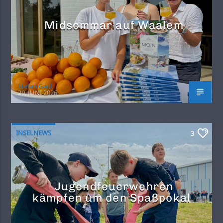
Midsommar auf Waalem
Stefan Gaul
29. JUNI 2026
INSELNEWS
3
Jugendfeuerwehren
kämpfen um den Spaßpokal