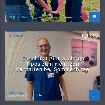
Stefan Gaul
29. JUNI 2026
INSELNEWS
1
2
Inselarzt gibt wichtige
Tipps zum richtigen
Verhalten bei Sommerhitze
Stefan Gaul
28. JUNI 2026