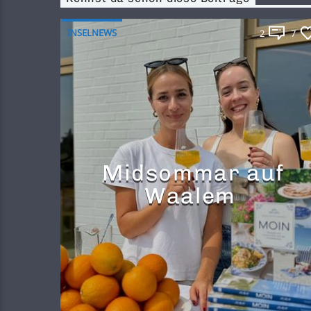
INSELNEWS
2
7
Midsommar auf
Waalem