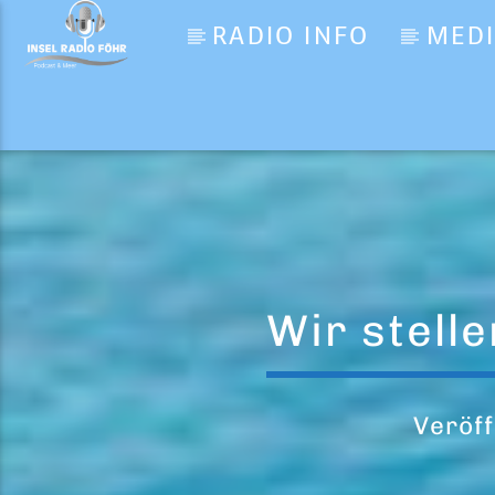
RADIO INFO
MED
Aktueller Titel
New York Confident
Mark Ambor
Wir stell
Veröff