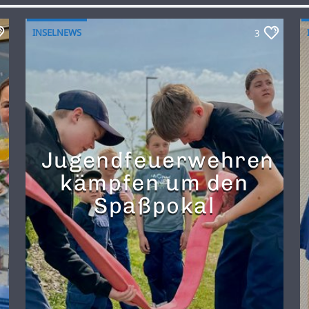
INSELNEWS
3
Jugendfeuerwehren
kämpfen um den
Spaßpokal