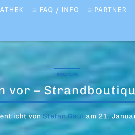
IATHEK
FAQ / INFO
PARTNER
INSELNEWS
en vor – Strandboutiq
entlicht von
Stefan Gaul
am 21. Janua