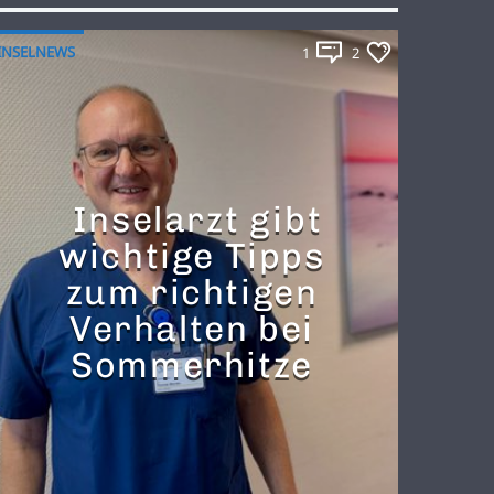
INSELNEWS
1
2
Inselarzt gibt
wichtige Tipps
zum richtigen
Verhalten bei
Sommerhitze