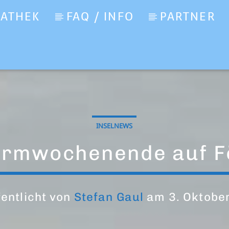
IATHEK
FAQ / INFO
PARTNER
INSELNEWS
urmwochenende auf F
fentlicht von
Stefan Gaul
am 3. Oktobe