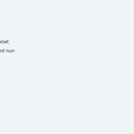
tief,
und nun