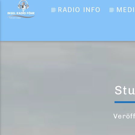
RADIO INFO
MED
Aktueller Titel
Sara Perche Ti Amo
Ricchi e Poveri
St
Veröf