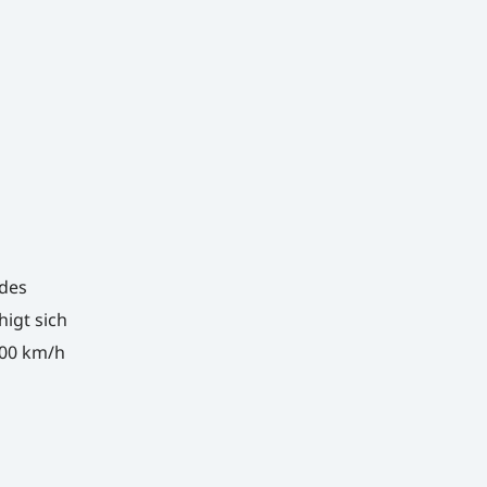
 des
igt sich
100 km/h