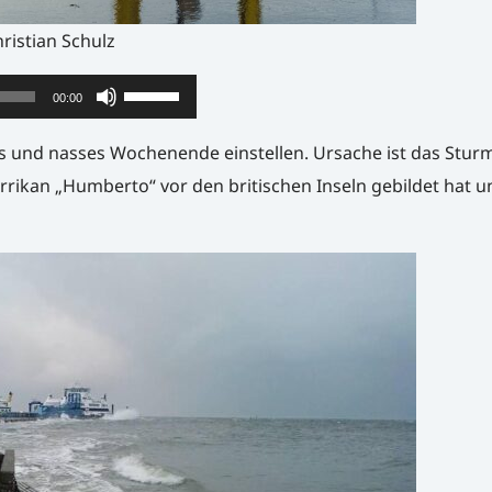
ristian Schulz
Pfeiltasten
00:00
Hoch/Runter
s und nasses Wochenende einstellen. Ursache ist das Sturm
benutzen,
rrikan „Humberto“ vor den britischen Inseln gebildet hat 
um
die
Lautstärke
zu
regeln.