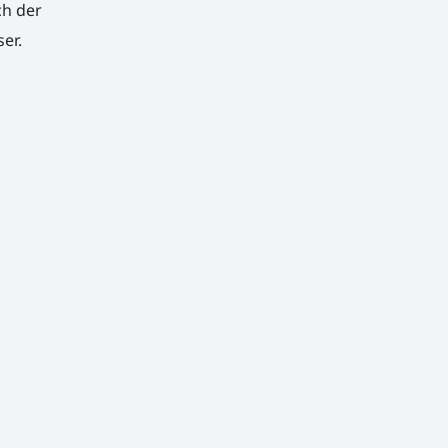
h der
er.