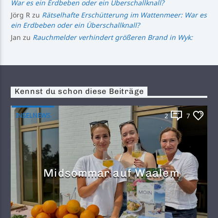
War es ein Erdbeben oder ein Überschallknall?
Jörg R
zu
Rätselhafte Erschütterung im Wattenmeer: War es
ein Erdbeben oder ein Überschallknall?
Jan
zu
Rauchmelder verhindert größeren Brand in Wyk:
Kennst du schon diese Beiträge
INSELNEWS
2
7
Midsommar auf Waalem