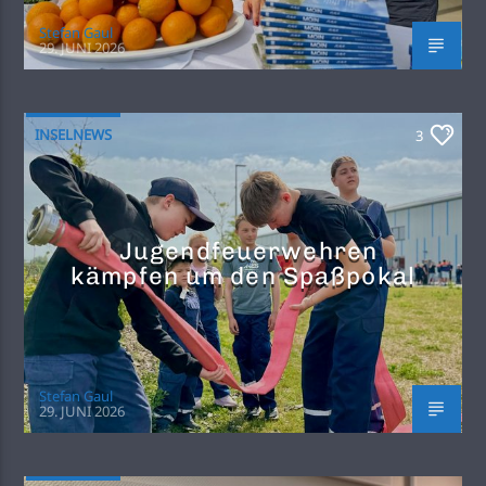
Stefan Gaul
29. JUNI 2026
INSELNEWS
3
Jugendfeuerwehren
kämpfen um den Spaßpokal
Stefan Gaul
29. JUNI 2026