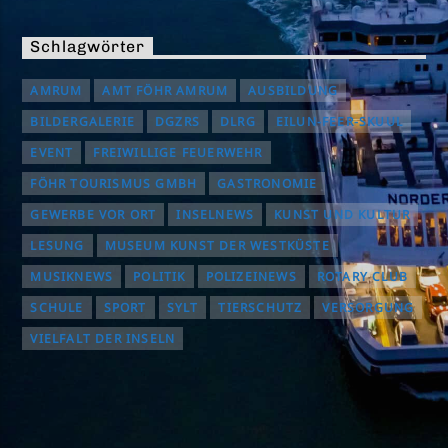
Schlagwörter
AMRUM
AMT FÖHR AMRUM
AUSBILDUNG
BILDERGALERIE
DGZRS
DLRG
EILUN-FEER-SKUUL
EVENT
FREIWILLIGE FEUERWEHR
FÖHR TOURISMUS GMBH
GASTRONOMIE
GEWERBE VOR ORT
INSELNEWS
KUNST UND KULTUR
LESUNG
MUSEUM KUNST DER WESTKÜSTE
MUSIKNEWS
POLITIK
POLIZEINEWS
ROTARY CLUB
SCHULE
SPORT
SYLT
TIERSCHUTZ
VERSORGUNG
VIELFALT DER INSELN