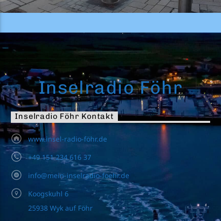
Inselradio Föhr
Inselradio Föhr Kontakt
www.insel-radio-föhr.de
+49 151 234 616 37
info@mein-inselradio-foehr.de
Koogskuhl 6
25938 Wyk auf Föhr