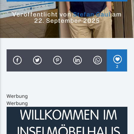
Veröffentlicht von
Stefan Gaul
am
22. September 2025
Inselradio Föhr
2
Handystream
Werbung
Werbung