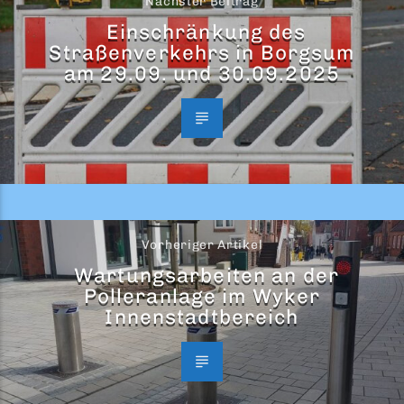
Nächster Beitrag
Einschränkung des
Straßenverkehrs in Borgsum
am 29.09. und 30.09.2025
Vorheriger Artikel
Wartungsarbeiten an der
Polleranlage im Wyker
Innenstadtbereich