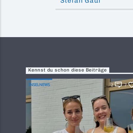
Stefan Gaul
Kennst du schon diese Beiträge
INSELNEWS
2
7