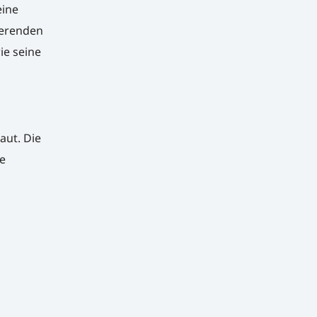
eine
ierenden
ie seine
aut. Die
e