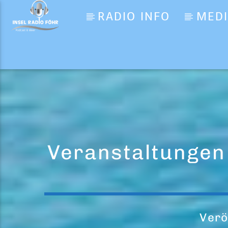
RADIO INFO
MED
Aktueller Titel
Die aktuellen Nachrichten
Inselradio Föhr
Veranstaltungen 
Verö