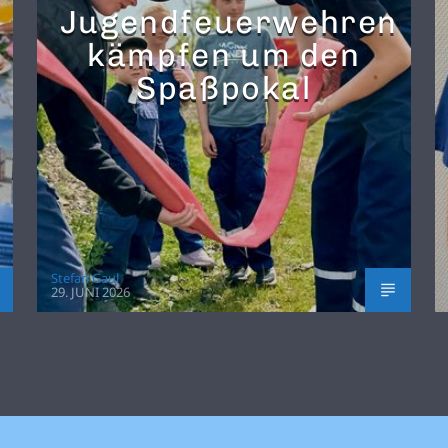
Jugendfeuerwehren
kämpfen um den
Spaßpokal
Stefan Gaul
29. JUNI 2026