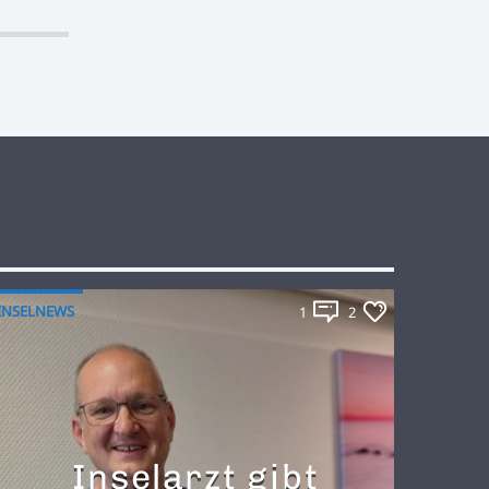
INSELNEWS
1
2
Inselarzt gibt