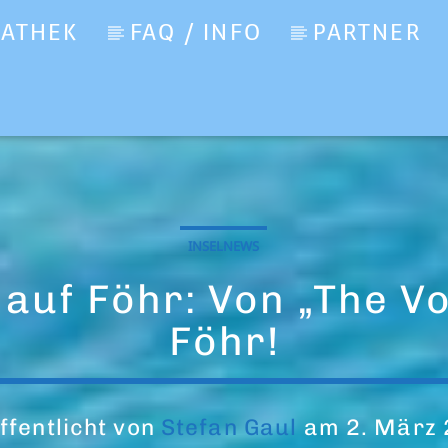
IATHEK
FAQ / INFO
PARTNER
INSELNEWS
auf Föhr: Von „The Voi
Föhr!
ffentlicht von
Stefan Gaul
am 2. März