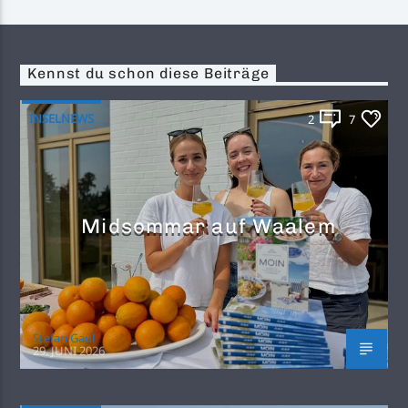
Kennst du schon diese Beiträge
INSELNEWS
2
7
Midsommar auf Waalem
Stefan Gaul
29. JUNI 2026