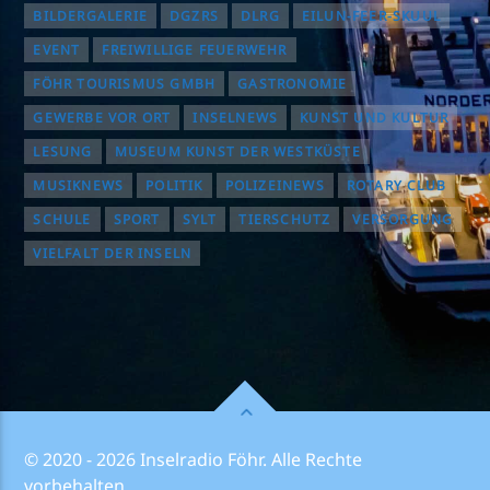
BILDERGALERIE
DGZRS
DLRG
EILUN-FEER-SKUUL
EVENT
FREIWILLIGE FEUERWEHR
FÖHR TOURISMUS GMBH
GASTRONOMIE
GEWERBE VOR ORT
INSELNEWS
KUNST UND KULTUR
LESUNG
MUSEUM KUNST DER WESTKÜSTE
MUSIKNEWS
POLITIK
POLIZEINEWS
ROTARY CLUB
SCHULE
SPORT
SYLT
TIERSCHUTZ
VERSORGUNG
VIELFALT DER INSELN
© 2020 - 2026 Inselradio Föhr. Alle Rechte
vorbehalten.