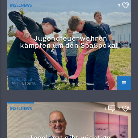
INSELNEWS
3
Jugendfeuerwehren
kämpfen um den Spaßpokal
Stefan Gaul
29. JUNI 2026
INSELNEWS
1
2
Inselarzt gibt wichtige