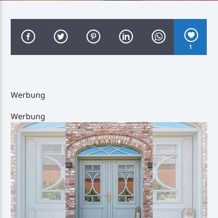
1
Inselradio Föhr
Werbung
Handystream
Werbung