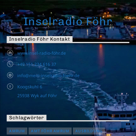
Inselradio Föhr
Inselradio Föhr Kontakt
www.insel-radio-föhr.de
+49 151 234 616 37
info@mein-inselradio-foehr.de
Koogskuhl 6
25938 Wyk auf Föhr
Schlagwörter
AMRUM
AMT FÖHR AMRUM
AUSBILDUNG