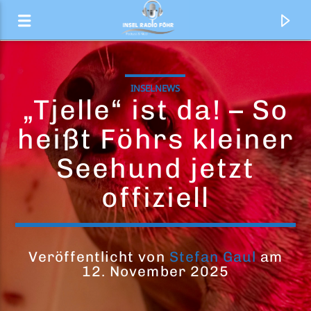
INSELNEWS
„Tjelle“ ist da! – So
heißt Föhrs kleiner
Seehund jetzt
offiziell
Veröffentlicht von
Stefan Gaul
am
Aktueller Titel
12. November 2025
Late in the Evening
Paul Simon