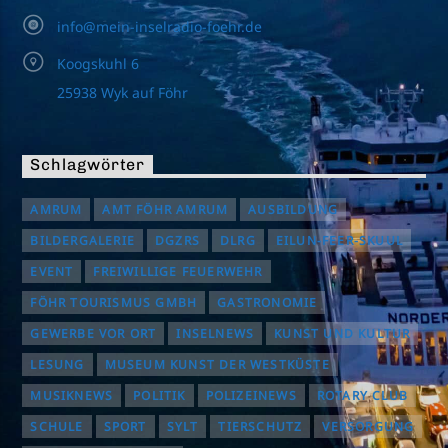
info@mein-inselradio-foehr.de
Koogskuhl 6
25938 Wyk auf Föhr
Schlagwörter
AMRUM
AMT FÖHR AMRUM
AUSBILDUNG
BILDERGALERIE
DGZRS
DLRG
EILUN-FEER-SKUUL
EVENT
FREIWILLIGE FEUERWEHR
FÖHR TOURISMUS GMBH
GASTRONOMIE
GEWERBE VOR ORT
INSELNEWS
KUNST UND KULTUR
LESUNG
MUSEUM KUNST DER WESTKÜSTE
MUSIKNEWS
POLITIK
POLIZEINEWS
ROTARY CLUB
SCHULE
SPORT
SYLT
TIERSCHUTZ
VERSORGUNG