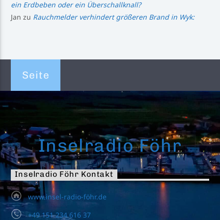
ein Erdbeben oder ein Überschallknall?
Jan
zu
Rauchmelder verhindert größeren Brand in Wyk:
Seite
Inselradio Föhr
Inselradio Föhr Kontakt
www.insel-radio-föhr.de
+49 151 234 616 37