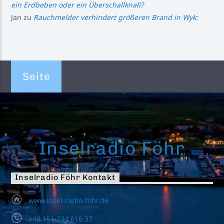
ein Erdbeben oder ein Überschallknall?
Jan
zu
Rauchmelder verhindert größeren Brand in Wyk:
Seite
Inselradio Föhr
Inselradio Föhr Kontakt
www.insel-radio-föhr.de
+49 151 234 616 37