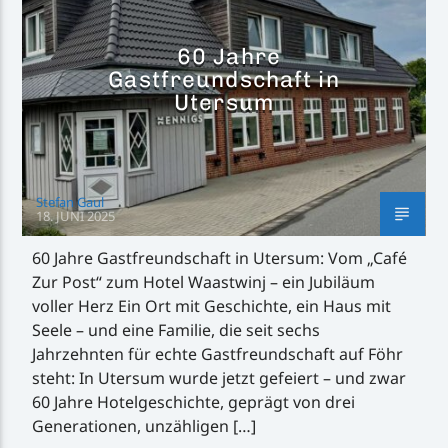
60 Jahre
Gastfreundschaft in
Utersum
Inselradio Föhr
Stefan Gaul
18. JUNI 2025
Handystream
60 Jahre Gastfreundschaft in Utersum: Vom „Café
Zur Post“ zum Hotel Waastwinj – ein Jubiläum
voller Herz Ein Ort mit Geschichte, ein Haus mit
Seele – und eine Familie, die seit sechs
Jahrzehnten für echte Gastfreundschaft auf Föhr
steht: In Utersum wurde jetzt gefeiert – und zwar
60 Jahre Hotelgeschichte, geprägt von drei
Generationen, unzähligen […]