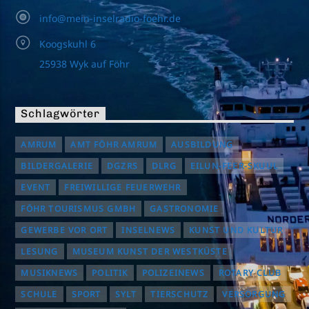
info@mein-inselradio-foehr.de
Koogskuhl 6
25938 Wyk auf Föhr
Schlagwörter
AMRUM
AMT FÖHR AMRUM
AUSBILDUNG
BILDERGALERIE
DGZRS
DLRG
EILUN-FEER-SKUUL
EVENT
FREIWILLIGE FEUERWEHR
FÖHR TOURISMUS GMBH
GASTRONOMIE
GEWERBE VOR ORT
INSELNEWS
KUNST UND KULTUR
LESUNG
MUSEUM KUNST DER WESTKÜSTE
MUSIKNEWS
POLITIK
POLIZEINEWS
ROTARY CLUB
SCHULE
SPORT
SYLT
TIERSCHUTZ
VERSORGUNG