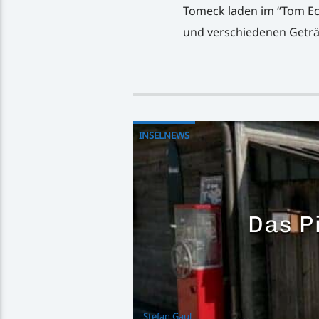
Tomeck laden im “Tom Eck
und verschiedenen Geträ
INSELNEWS
Das P
Stefan Gaul