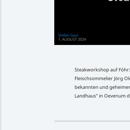
Stefan Gaul
1. AUGUST 2024
Steakworkshop auf Föhr:
Fleischsommelier Jörg Ol
bekannten und geheimen 
Landhaus” in Oevenum da