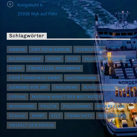
Koogskuhl 6
25938 Wyk auf Föhr
Schlagwörter
AMRUM
AMT FÖHR AMRUM
AUSBILDUNG
BILDERGALERIE
DGZRS
DLRG
EILUN-FEER-SKUUL
EVENT
FREIWILLIGE FEUERWEHR
FÖHR TOURISMUS GMBH
GASTRONOMIE
GEWERBE VOR ORT
INSELNEWS
KUNST UND KULTUR
LESUNG
MUSEUM KUNST DER WESTKÜSTE
MUSIKNEWS
POLITIK
POLIZEINEWS
ROTARY CLUB
SCHULE
SPORT
SYLT
TIERSCHUTZ
VERSORGUNG
VIELFALT DER INSELN