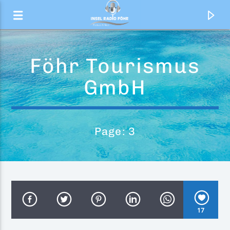
Föhr Tourismus
GmbH
Page: 3
Aktueller Titel
This Is The Life
17
Amy Macdonald