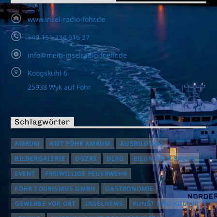
www.insel-radio-föhr.de
+49 151 234 616 37
info@mein-inselradio-foehr.de
Koogskuhl 6
25938 Wyk auf Föhr
Schlagwörter
AMRUM
AMT FÖHR AMRUM
AUSBILDUNG
BILDERGALERIE
DGZRS
DLRG
EILUN-FEER-SKUUL
EVENT
FREIWILLIGE FEUERWEHR
FÖHR TOURISMUS GMBH
GASTRONOMIE
GEWERBE VOR ORT
INSELNEWS
KUNST UND KULTUR