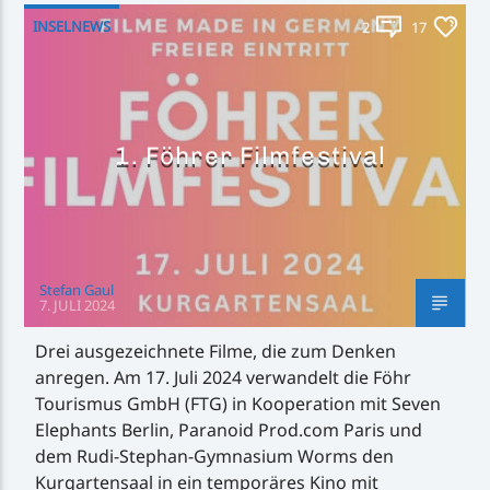
INSELNEWS
2
17
Inselradio Föhr
1. Föhrer Filmfestival
Handystream
Stefan Gaul
7. JULI 2024
Drei ausgezeichnete Filme, die zum Denken
anregen. Am 17. Juli 2024 verwandelt die Föhr
Tourismus GmbH (FTG) in Kooperation mit Seven
Elephants Berlin, Paranoid Prod.com Paris und
dem Rudi-Stephan-Gymnasium Worms den
Kurgartensaal in ein temporäres Kino mit