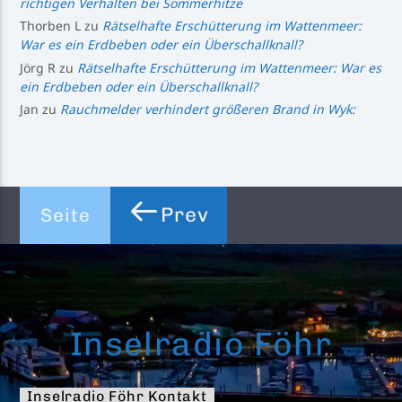
richtigen Verhalten bei Sommerhitze
Thorben L
zu
Rätselhafte Erschütterung im Wattenmeer:
War es ein Erdbeben oder ein Überschallknall?
Jörg R
zu
Rätselhafte Erschütterung im Wattenmeer: War es
ein Erdbeben oder ein Überschallknall?
Jan
zu
Rauchmelder verhindert größeren Brand in Wyk:
Prev
Seite
Inselradio Föhr
Inselradio Föhr Kontakt