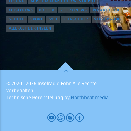
LESUNG
MUSEUM KUNST DER WESTKÜSTE
MUSIKNEWS
POLITIK
POLIZEINEWS
ROTARY CLUB
SCHULE
SPORT
SYLT
TIERSCHUTZ
VERSORGUNG
VIELFALT DER INSELN
© 2020 - 2026 Inselradio Föhr. Alle Rechte
vorbehalten.
Technische Bereitstellung by
Northbeat.media