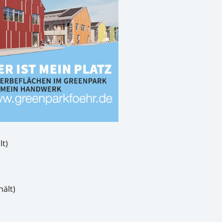
lt)
ält)