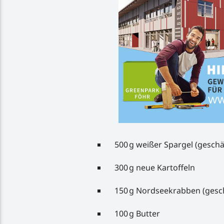
500 g weißer Spargel (geschä
300 g neue Kartoffeln
150 g Nordseekrabben (gesch
100 g Butter