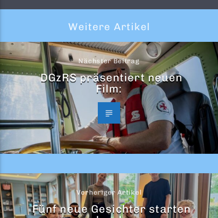
Weitere Artikel
Nächster Beitrag
DGzRS präsentiert neuen
Film:
Vorheriger Artikel
Fünf neue Gesichter starten