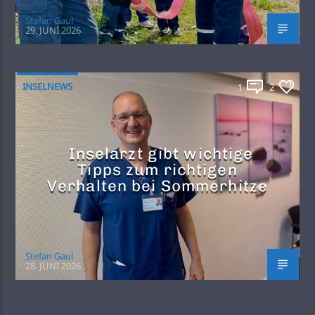
Stefan Gaul
29. JUNI 2026
INSELNEWS
1
2
Inselarzt gibt wichtige
Tipps zum richtigen
Verhalten bei Sommerhitze
Stefan Gaul
28. JUNI 2026