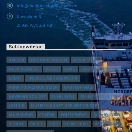
info@mein-inselradio-foehr.de
Koogskuhl 6
25938 Wyk auf Föhr
Schlagwörter
AMRUM
AMT FÖHR AMRUM
AUSBILDUNG
BILDERGALERIE
DGZRS
DLRG
EILUN-FEER-SKUUL
EVENT
FREIWILLIGE FEUERWEHR
FÖHR TOURISMUS GMBH
GASTRONOMIE
GEWERBE VOR ORT
INSELNEWS
KUNST UND KULTUR
LESUNG
MUSEUM KUNST DER WESTKÜSTE
MUSIKNEWS
POLITIK
POLIZEINEWS
ROTARY CLUB
SCHULE
SPORT
SYLT
TIERSCHUTZ
VERSORGUNG