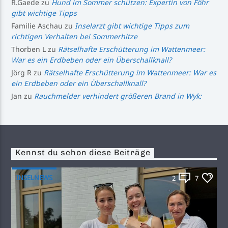
R.Gaede
zu
Hund im Sommer schützen: Expertin von Föhr
gibt wichtige Tipps
Familie Aschau
zu
Inselarzt gibt wichtige Tipps zum
richtigen Verhalten bei Sommerhitze
Thorben L
zu
Rätselhafte Erschütterung im Wattenmeer:
War es ein Erdbeben oder ein Überschallknall?
Jörg R
zu
Rätselhafte Erschütterung im Wattenmeer: War es
ein Erdbeben oder ein Überschallknall?
Jan
zu
Rauchmelder verhindert größeren Brand in Wyk:
Kennst du schon diese Beiträge
INSELNEWS
2
7