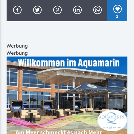
2
Inselradio Föhr
Werbung
Werbung
Handystream