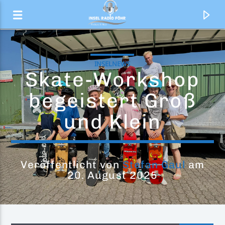
INSELNEWS
Skate-Workshop
begeistert Groß
und Klein
Veröffentlicht von
Stefan Gaul
am
20. August 2025
Aktueller Titel
Don't Treat Me Bad
Firehouse