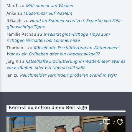
Max I.
zu
Midsommar auf Waalem
Anke
zu
Midsommar auf Waalem
R.Gaede
zu
Hund im Sommer schützen: Expertin von Föhr
gibt wichtige Tipps
Familie Aschau
zu
Inselarzt gibt wichtige Tipps zum
richtigen Verhalten bei Sommerhitze
Thorben L
zu
Rätselhafte Erschütterung im Wattenmeer:
War es ein Erdbeben oder ein Überschallknall?
Jörg R
zu
Rätselhafte Erschütterung im Wattenmeer: War es
ein Erdbeben oder ein Überschallknall?
Jan
zu
Rauchmelder verhindert größeren Brand in Wyk:
Kennst du schon diese Beiträge
INSELNEWS
2
7