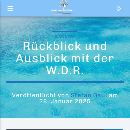
INSELNEWS
Rückblick und
Ausblick mit der
W.D.R.
Veröffentlicht von
Stefan Gaul
am
28. Januar 2025
Aktueller Titel
Das Geht Ab (Wir Feiern Die Ganze
Die Atzen
Nacht) (Atzen Musik Mix)