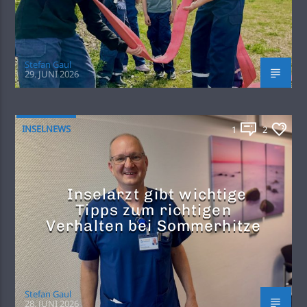
Stefan Gaul
29. JUNI 2026
INSELNEWS
1
2
Inselarzt gibt wichtige
Tipps zum richtigen
Verhalten bei Sommerhitze
Stefan Gaul
28. JUNI 2026