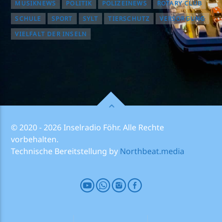
MUSIKNEWS
POLITIK
POLIZEINEWS
ROTARY CLUB
SCHULE
SPORT
SYLT
TIERSCHUTZ
VERSORGUNG
VIELFALT DER INSELN
© 2020 - 2026 Inselradio Föhr. Alle Rechte
vorbehalten.
Technische Bereitstellung by
Northbeat.media