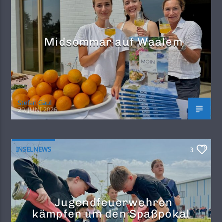
Midsommar auf Waalem
Stefan Gaul
29. JUNI 2026
INSELNEWS
3
Jugendfeuerwehren
kämpfen um den Spaßpokal