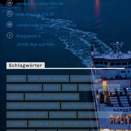
www.insel-radio-föhr.de
+49 151 234 616 37
info@mein-inselradio-foehr.de
Koogskuhl 6
25938 Wyk auf Föhr
Schlagwörter
AMRUM
AMT FÖHR AMRUM
AUSBILDUNG
BILDERGALERIE
DGZRS
DLRG
EILUN-FEER-SKUUL
EVENT
FREIWILLIGE FEUERWEHR
FÖHR TOURISMUS GMBH
GASTRONOMIE
GEWERBE VOR ORT
INSELNEWS
KUNST UND KULTUR
LESUNG
MUSEUM KUNST DER WESTKÜSTE