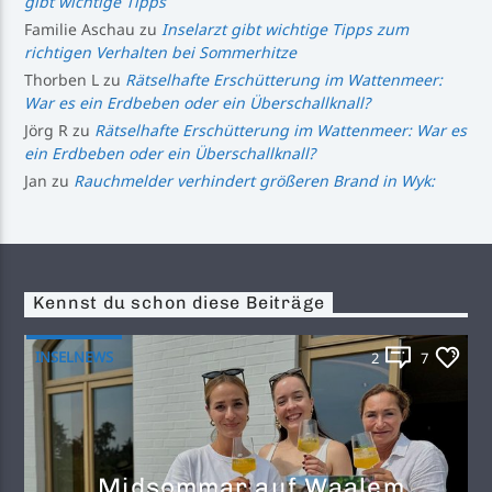
gibt wichtige Tipps
Familie Aschau
zu
Inselarzt gibt wichtige Tipps zum
richtigen Verhalten bei Sommerhitze
Thorben L
zu
Rätselhafte Erschütterung im Wattenmeer:
War es ein Erdbeben oder ein Überschallknall?
Jörg R
zu
Rätselhafte Erschütterung im Wattenmeer: War es
ein Erdbeben oder ein Überschallknall?
Jan
zu
Rauchmelder verhindert größeren Brand in Wyk:
Kennst du schon diese Beiträge
INSELNEWS
2
7
Midsommar auf Waalem