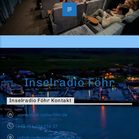
Inselradio Föhr
Inselradio Föhr Kontakt
www.insel-radio-föhr.de
+49 151 234 616 37
info@mein-inselradio-foehr.de