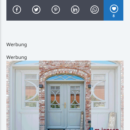
Kamakawiwo'ole
8
Inselradio Föhr
Werbung
Werbung
Handystream