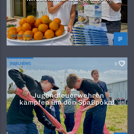
Stefan Gaul
29. JUNI 2026
INSELNEWS
3
Jugendfeuerwehren
kämpfen um den Spaßpokal