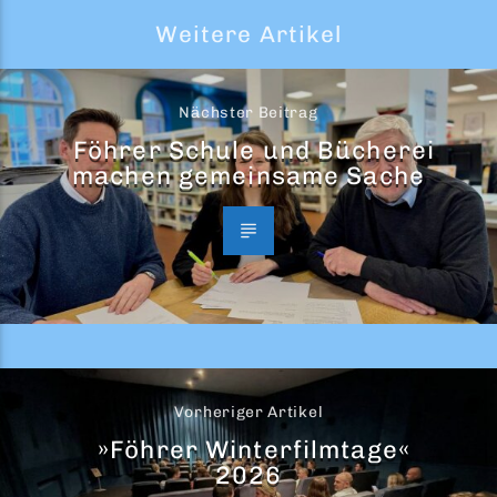
Weitere Artikel
Nächster Beitrag
Föhrer Schule und Bücherei
machen gemeinsame Sache
Vorheriger Artikel
»Föhrer Winterfilmtage«
2026