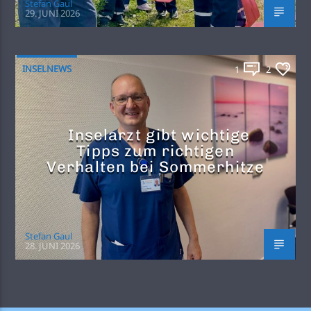
Stefan Gaul
29. JUNI 2026
INSELNEWS
1
2
Inselarzt gibt wichtige
Tipps zum richtigen
Verhalten bei Sommerhitze
Stefan Gaul
28. JUNI 2026