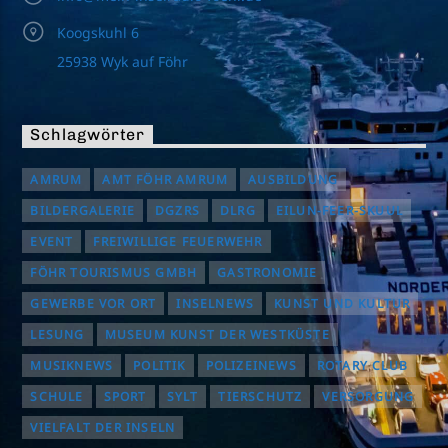
Koogskuhl 6
25938 Wyk auf Föhr
Schlagwörter
AMRUM
AMT FÖHR AMRUM
AUSBILDUNG
BILDERGALERIE
DGZRS
DLRG
EILUN-FEER-SKUUL
EVENT
FREIWILLIGE FEUERWEHR
FÖHR TOURISMUS GMBH
GASTRONOMIE
GEWERBE VOR ORT
INSELNEWS
KUNST UND KULTUR
LESUNG
MUSEUM KUNST DER WESTKÜSTE
MUSIKNEWS
POLITIK
POLIZEINEWS
ROTARY CLUB
SCHULE
SPORT
SYLT
TIERSCHUTZ
VERSORGUNG
VIELFALT DER INSELN