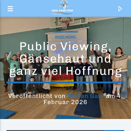
INSELNEWS
Public Viewing,
Gänsehaut und
ganz viel Hoffnung
Veröffentlicht von
Stefan Gaul
am 4.
Februar 2026
Aktueller Titel
Somewhere Over the Rainbow (What
Robin Schulz & Alle Farben & Israel
a Wonderful World)