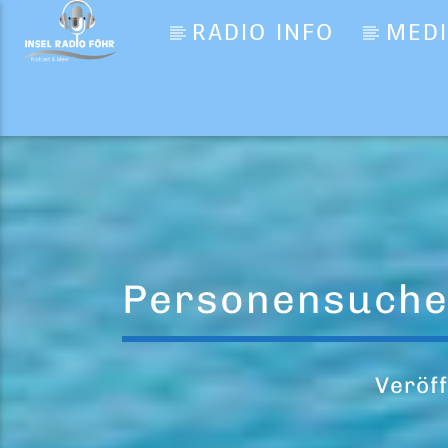
RADIO INFO
MED
Aktueller Titel
The Dead Dance
Lady Gaga
Personensuche
Veröff