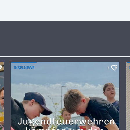
INSELNEWS
3
Jugendfeuerwehren