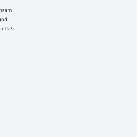
insam
 und
 uns zu