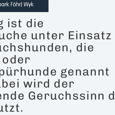
 ist die
che unter Einsatz
uchshunden, die
 oder
pürhunde genannt
bei wird der
ende Geruchssinn 
tzt.