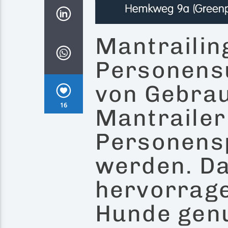
Mantrailing
Personensu
von Gebra
16
Mantrailer
Personens
werden. Da
hervorrag
Hunde genu