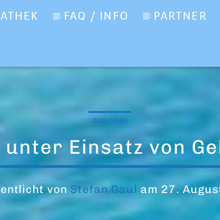
IATHEK
FAQ / INFO
PARTNER
INSELNEWS
 unter Einsatz von G
entlicht von
Stefan Gaul
am 27. Augus