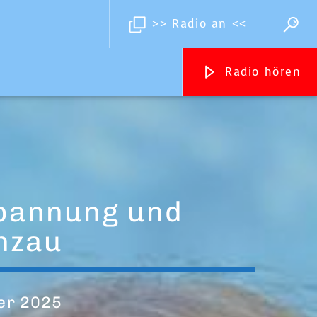
>> Radio an <<
Radio hören
Streams
Inselradio Föhr
Handystream
spannung und
nzau
er 2025