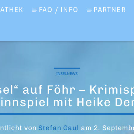
IATHEK
FAQ / INFO
PARTNER
INSELNEWS
el“ auf Föhr – Krimi
innspiel mit Heike De
ntlicht von
Stefan Gaul
am 2. Septemb