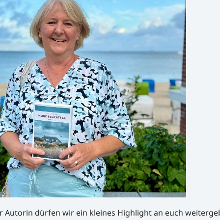
die
Lautstärke
zu
regeln.
Autorin dürfen wir ein kleines Highlight an euch weiterge