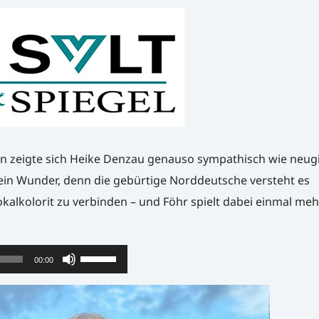
n zeigte sich Heike Denzau genauso sympathisch wie neugi
ein Wunder, denn die gebürtige Norddeutsche versteht es
kalkolorit zu verbinden – und Föhr spielt dabei einmal meh
Pfeiltasten
00:00
Hoch/Runter
benutzen,
um