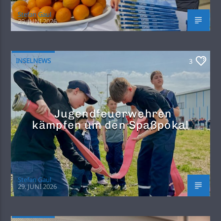
Stefan Gaul
29. JUNI 2026
INSELNEWS
3
Jugendfeuerwehren
kämpfen um den Spaßpokal
Stefan Gaul
29. JUNI 2026