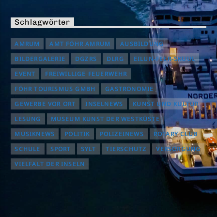
Schlagwörter
AMRUM
AMT FÖHR AMRUM
AUSBILDUNG
BILDERGALERIE
DGZRS
DLRG
EILUN-FEER-SKUUL
EVENT
FREIWILLIGE FEUERWEHR
FÖHR TOURISMUS GMBH
GASTRONOMIE
GEWERBE VOR ORT
INSELNEWS
KUNST UND KULTUR
LESUNG
MUSEUM KUNST DER WESTKÜSTE
MUSIKNEWS
POLITIK
POLIZEINEWS
ROTARY CLUB
SCHULE
SPORT
SYLT
TIERSCHUTZ
VERSORGUNG
VIELFALT DER INSELN