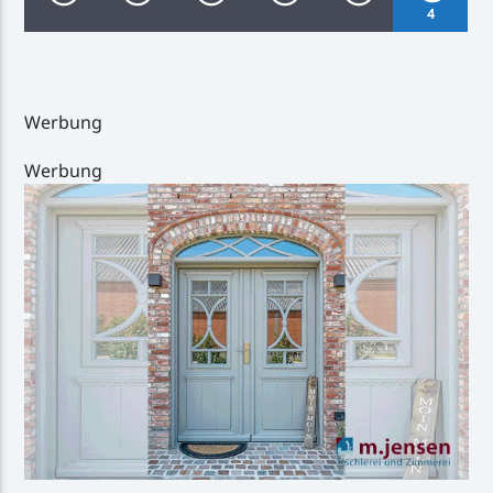
4
Werbung
Inselradio Föhr
Werbung
Handystream