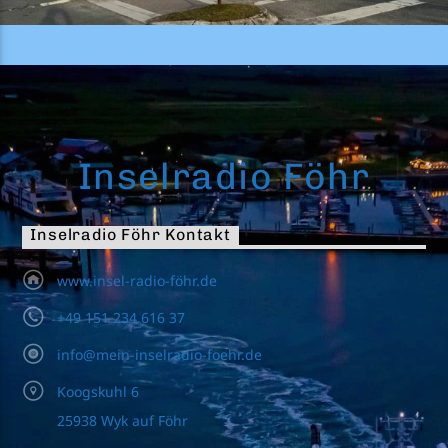
Inselradio Föhr
Inselradio Föhr Kontakt
www.insel-radio-föhr.de
+49 151 234 616 37
info@mein-inselradio-foehr.de
Koogskuhl 6
25938 Wyk auf Föhr