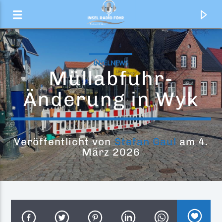
INSELNEWS
Müllabfuhr-
Änderung in Wyk
Veröffentlicht von
Stefan Gaul
am 4.
März 2026
Aktueller Titel
Dancing On The Wall
Muna