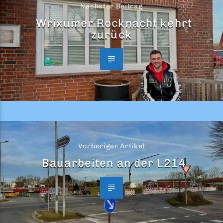
Nächster Beitrag
Wrixumer Rocknacht kehrt
zurück
Vorheriger Artikel
Bauarbeiten an der L214