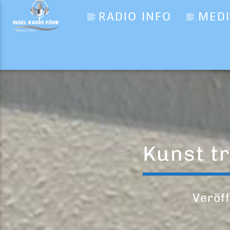
RADIO INFO
MED
Aktueller Titel
Save Me (Original Version
Cloud
Kunst t
Veröff