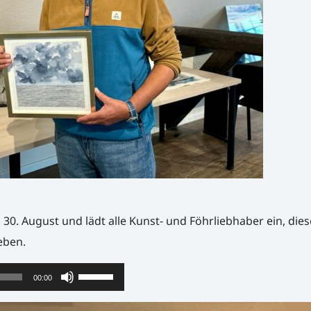
 30. August und lädt alle Kunst- und Föhrliebhaber ein, dies
eben.
Pfeiltasten
00:00
Hoch/Runter