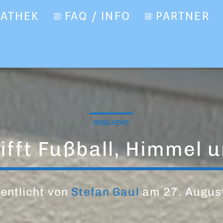
IATHEK
FAQ / INFO
PARTNER
)
INSELNEWS
rifft Fußball, Himmel 
entlicht von
Stefan Gaul
am 27. Augus