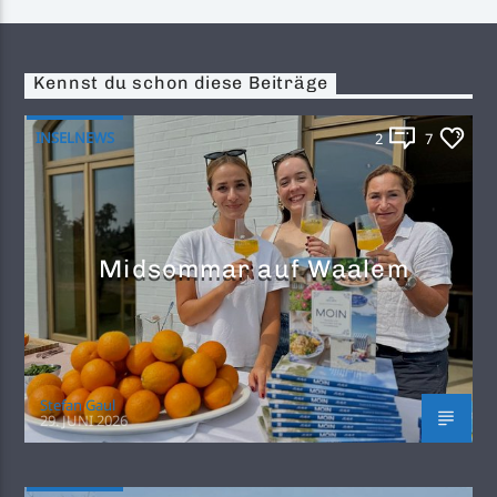
Kennst du schon diese Beiträge
INSELNEWS
2
7
Midsommar auf Waalem
Stefan Gaul
29. JUNI 2026