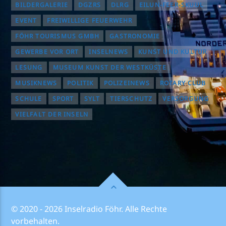
BILDERGALERIE
DGZRS
DLRG
EILUN-FEER-SKUUL
EVENT
FREIWILLIGE FEUERWEHR
FÖHR TOURISMUS GMBH
GASTRONOMIE
GEWERBE VOR ORT
INSELNEWS
KUNST UND KULTUR
LESUNG
MUSEUM KUNST DER WESTKÜSTE
MUSIKNEWS
POLITIK
POLIZEINEWS
ROTARY CLUB
SCHULE
SPORT
SYLT
TIERSCHUTZ
VERSORGUNG
VIELFALT DER INSELN
© 2020 - 2026 Inselradio Föhr. Alle Rechte
vorbehalten.