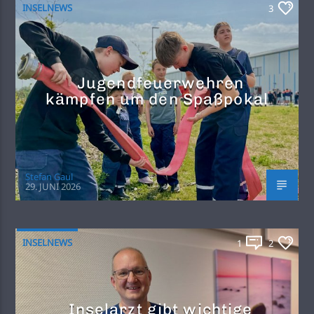
INSELNEWS
3
Jugendfeuerwehren
kämpfen um den Spaßpokal
Stefan Gaul
29. JUNI 2026
INSELNEWS
1
2
Inselarzt gibt wichtige