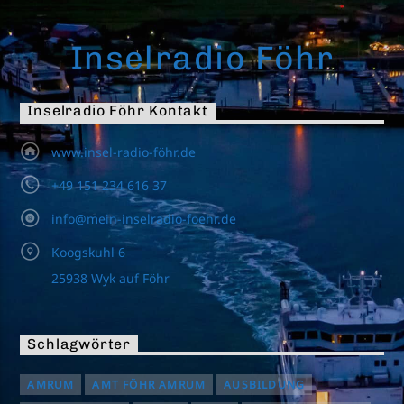
Inselradio Föhr
Inselradio Föhr Kontakt
www.insel-radio-föhr.de
+49 151 234 616 37
info@mein-inselradio-foehr.de
Koogskuhl 6
25938 Wyk auf Föhr
Schlagwörter
AMRUM
AMT FÖHR AMRUM
AUSBILDUNG