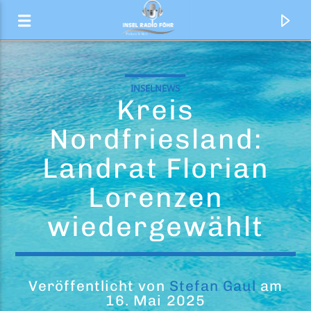
INSELNEWS
Kreis
Nordfriesland:
Landrat Florian
Lorenzen
wiedergewählt
Aktueller Titel
Vem Dancar Kuduro
Veröffentlicht von
Stefan Gaul
am
16. Mai 2025
Lucenzo Feat. Big Ali