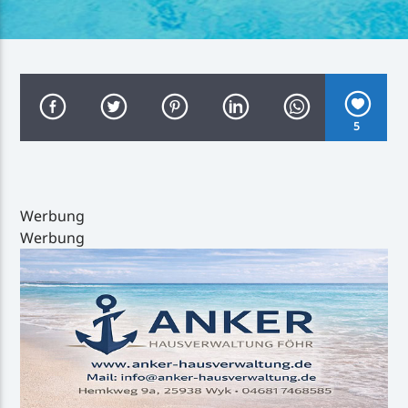
Inselradio Föhr
5
Handystream
Werbung
Werbung