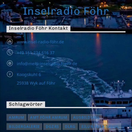
Inselradio Föhr
Inselradio Föhr Kontakt
www.insel-radio-föhr.de
+49 151 234 616 37
info@mein-inselradio-foehr.de
Koogskuhl 6
25938 Wyk auf Föhr
Schlagwörter
AMRUM
AMT FÖHR AMRUM
AUSBILDUNG
BILDERGALERIE
DGZRS
DLRG
EILUN-FEER-SKUUL