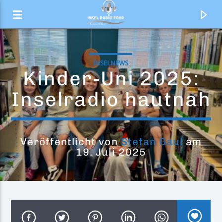
INSELNEWS
Kinder-Uni 2025:
Inselradio hautnah
Veröffentlicht von
Stefan Gaul
am
19. Juli 2025
Aktueller Titel
One Cry (feat. Rosa Linn)
Galantis