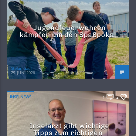
Jugendfeuerwehren
kämpfen um den Spaßpokal
Stefan Gaul
29. JUNI 2026
INSELNEWS
1
2
Inselarzt gibt wichtige
Tipps zum richtigen