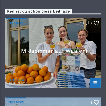
Kennst du schon diese Beiträge
INSELNEWS
2
7
Midsommar auf Waalem
Stefan Gaul
29. JUNI 2026
INSELNEWS
3