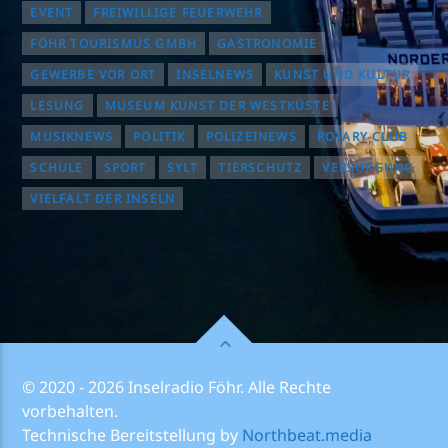
EVENT
FREIWILLIGE FEUERWEHR
FÖHR TOURISMUS GMBH
GASTRONOMIE
GEWERBE VOR ORT
INSELNEWS
KUNST UND KULTUR
LESUNG
MUSEUM KUNST DER WESTKÜSTE
MUSIKNEWS
POLITIK
POLIZEINEWS
ROTARY CLUB
SCHULE
SPORT
SYLT
TIERSCHUTZ
VERSORGUNG
VIELFALT DER INSELN
© 2020 - 2026 Inselradio Föhr. Alle Rechte
vorbehalten.
Technische Bereitstellung by
Northbeat.media