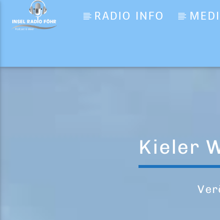
RADIO INFO
MED
Aktueller Titel
Fresh
Kool & the Gang
Kieler 
Ver