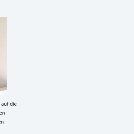
 auf die
en
en