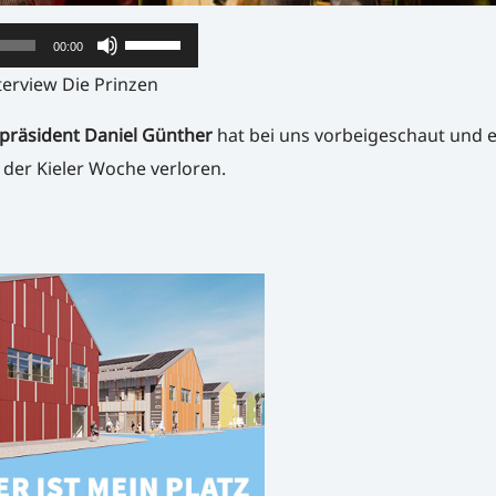
Pfeiltasten
00:00
Hoch/Runter
terview Die Prinzen
benutzen,
rpräsident Daniel Günther
hat bei uns vorbeigeschaut und e
um
er Kieler Woche verloren.
die
Lautstärke
zu
regeln.