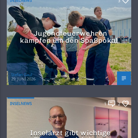
INSELNEWS
3
Jugendfeuerwehren
kämpfen um den Spaßpokal
Stefan Gaul
29. JUNI 2026
INSELNEWS
1
2
Inselarzt gibt wichtige