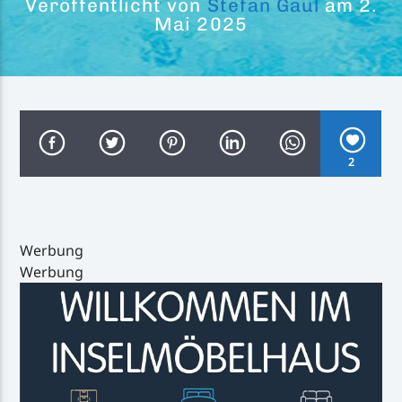
Veröffentlicht von
Stefan Gaul
am 2.
Mai 2025
Inselradio Föhr
2
Handystream
Werbung
Werbung