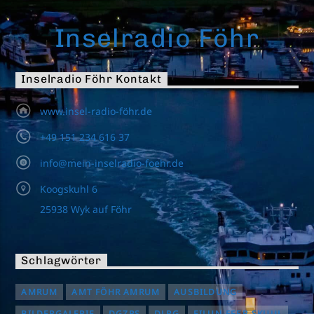
Inselradio Föhr
Inselradio Föhr Kontakt
www.insel-radio-föhr.de
+49 151 234 616 37
info@mein-inselradio-foehr.de
Koogskuhl 6
25938 Wyk auf Föhr
Schlagwörter
AMRUM
AMT FÖHR AMRUM
AUSBILDUNG
BILDERGALERIE
DGZRS
DLRG
EILUN-FEER-SKUUL