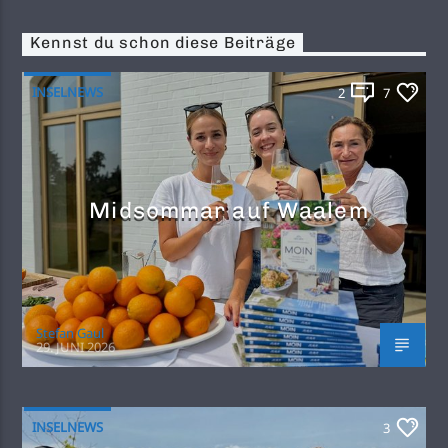
Kennst du schon diese Beiträge
INSELNEWS
2
7
Midsommar auf Waalem
Stefan Gaul
29. JUNI 2026
INSELNEWS
3