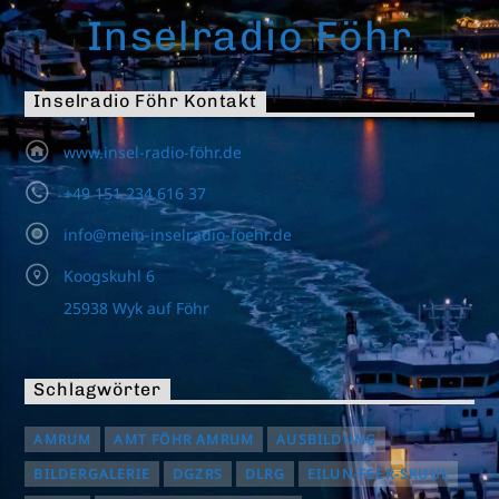
Inselradio Föhr
Inselradio Föhr Kontakt
www.insel-radio-föhr.de
+49 151 234 616 37
info@mein-inselradio-foehr.de
Koogskuhl 6
25938 Wyk auf Föhr
Schlagwörter
AMRUM
AMT FÖHR AMRUM
AUSBILDUNG
BILDERGALERIE
DGZRS
DLRG
EILUN-FEER-SKUUL