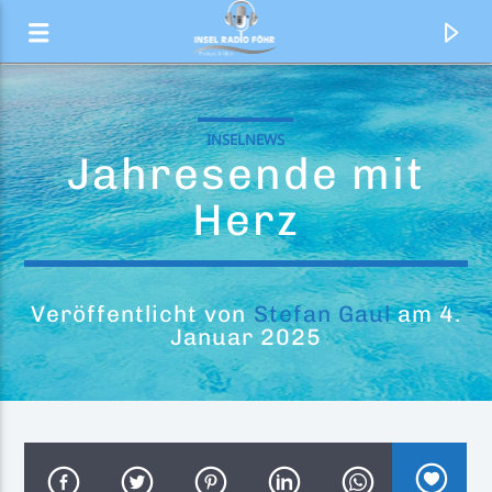
INSELNEWS
Jahresende mit
Herz
Veröffentlicht von
Stefan Gaul
am 4.
Januar 2025
Aktueller Titel
The Sun Always Shines On TV.
a-ha