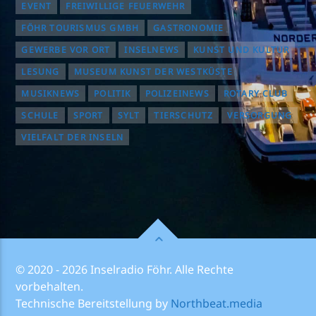
EVENT
FREIWILLIGE FEUERWEHR
FÖHR TOURISMUS GMBH
GASTRONOMIE
GEWERBE VOR ORT
INSELNEWS
KUNST UND KULTUR
LESUNG
MUSEUM KUNST DER WESTKÜSTE
MUSIKNEWS
POLITIK
POLIZEINEWS
ROTARY CLUB
SCHULE
SPORT
SYLT
TIERSCHUTZ
VERSORGUNG
VIELFALT DER INSELN
© 2020 - 2026 Inselradio Föhr. Alle Rechte
vorbehalten.
Technische Bereitstellung by
Northbeat.media