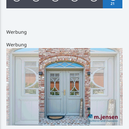
21
Werbung
Inselradio Föhr
Werbung
Handystream