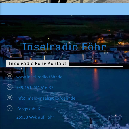
Inselradio Föhr
Inselradio Föhr Kontakt
www.insel-radio-föhr.de
+49 151 234 616 37
info@mein-inselradio-foehr.de
Koogskuhl 6
25938 Wyk auf Föhr