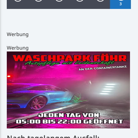
3
Werbung
Inselradio Föhr
Werbung
Handystream