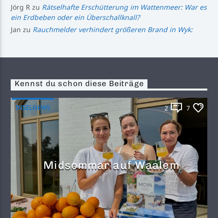
Jörg R
zu
Rätselhafte Erschütterung im Wattenmeer: War es
ein Erdbeben oder ein Überschallknall?
Jan
zu
Rauchmelder verhindert größeren Brand in Wyk:
Kennst du schon diese Beiträge
INSELNEWS
2
7
Midsommar auf Waalem