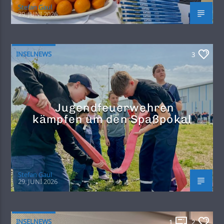
Stefan Gaul
29. JUNI 2026
INSELNEWS
3
Jugendfeuerwehren
kämpfen um den Spaßpokal
Stefan Gaul
29. JUNI 2026
INSELNEWS
1
2