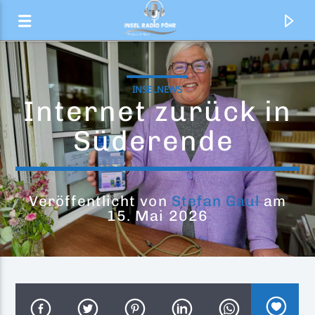
INSELNEWS
Internet zurück in
Süderende
Veröffentlicht von
Stefan Gaul
am
15. Mai 2026
Aktueller Titel
One and only Man
Steve Winwood