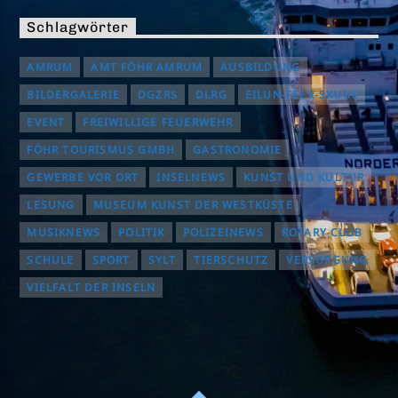
Schlagwörter
AMRUM
AMT FÖHR AMRUM
AUSBILDUNG
BILDERGALERIE
DGZRS
DLRG
EILUN-FEER-SKUUL
EVENT
FREIWILLIGE FEUERWEHR
FÖHR TOURISMUS GMBH
GASTRONOMIE
GEWERBE VOR ORT
INSELNEWS
KUNST UND KULTUR
LESUNG
MUSEUM KUNST DER WESTKÜSTE
MUSIKNEWS
POLITIK
POLIZEINEWS
ROTARY CLUB
SCHULE
SPORT
SYLT
TIERSCHUTZ
VERSORGUNG
VIELFALT DER INSELN