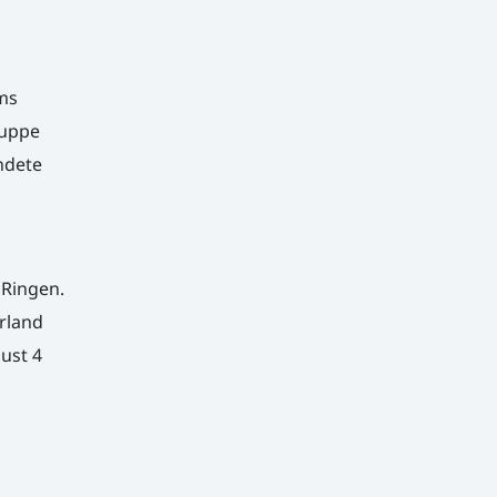
ams
ruppe
ndete
 Ringen.
rland
Just 4