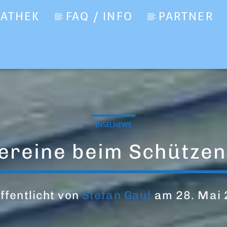
IATHEK
FAQ / INFO
PARTNER
INSELNEWS
vereine beim Schützen
ffentlicht von
Stefan Gaul
am 28. Mai