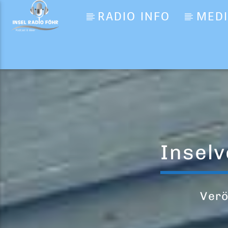
RADIO INFO
MED
Aktueller Titel
You (2025 Mix)
Special D.
Insel
Verö