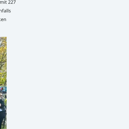
mit 227
nfalls
ken