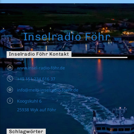
Inselradio Föhr
Inselradio Föhr Kontakt
www.insel-radio-föhr.de
+49 151 234 616 37
info@mein-inselradio-foehr.de
Koogskuhl 6
25938 Wyk auf Föhr
Schlagwörter