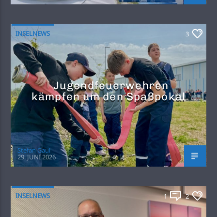
INSELNEWS
3
Jugendfeuerwehren
kämpfen um den Spaßpokal
Stefan Gaul
29. JUNI 2026
INSELNEWS
1
2