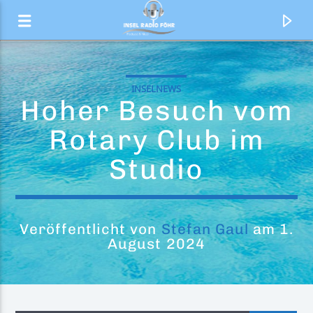
INSELNEWS
Hoher Besuch vom
Rotary Club im
Studio
Veröffentlicht von
Stefan Gaul
am 1.
August 2024
Aktueller Titel
Iconic
A*Teens