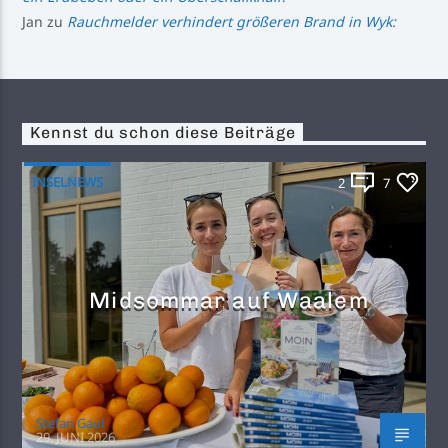
Jan
zu
Rauchmelder verhindert größeren Brand in Wyk:
Kennst du schon diese Beiträge
INSELNEWS
2
7
Midsommar auf Waalem
Stefan Gaul
29. JUNI 2026