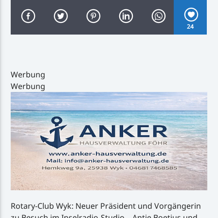
24
Inselradio Föhr
Werbung
Werbung
Handystream
Rotary-Club Wyk: Neuer Präsident und Vorgängerin
zu Besuch im Inselradio-Studio – Antje Boetius und