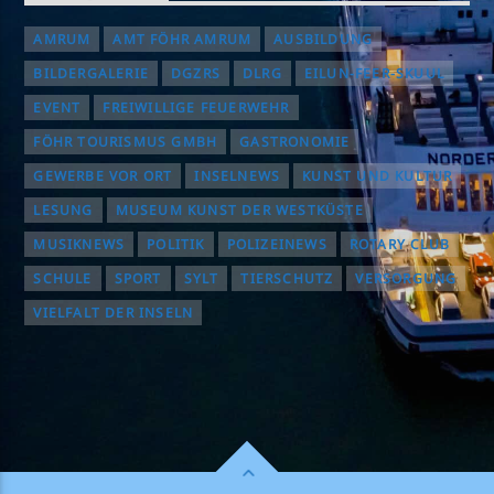
AMRUM
AMT FÖHR AMRUM
AUSBILDUNG
BILDERGALERIE
DGZRS
DLRG
EILUN-FEER-SKUUL
EVENT
FREIWILLIGE FEUERWEHR
FÖHR TOURISMUS GMBH
GASTRONOMIE
GEWERBE VOR ORT
INSELNEWS
KUNST UND KULTUR
LESUNG
MUSEUM KUNST DER WESTKÜSTE
MUSIKNEWS
POLITIK
POLIZEINEWS
ROTARY CLUB
SCHULE
SPORT
SYLT
TIERSCHUTZ
VERSORGUNG
VIELFALT DER INSELN