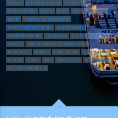
AMRUM
AMT FÖHR AMRUM
AUSBILDUNG
BILDERGALERIE
DGZRS
DLRG
EILUN-FEER-SKUUL
EVENT
FREIWILLIGE FEUERWEHR
FÖHR TOURISMUS GMBH
GASTRONOMIE
GEWERBE VOR ORT
INSELNEWS
KUNST UND KULTUR
LESUNG
MUSEUM KUNST DER WESTKÜSTE
MUSIKNEWS
POLITIK
POLIZEINEWS
ROTARY CLUB
SCHULE
SPORT
SYLT
TIERSCHUTZ
VERSORGUNG
VIELFALT DER INSELN