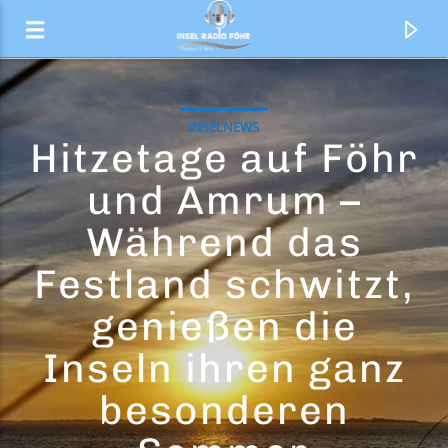
INSELNEWS
Hitzetage auf Föhr
und Amrum –
Während das
Festland schwitzt,
genießen die
Inseln ihren ganz
Aktueller Titel
besonderen
Würfelkot
Radio geht ins Ohr