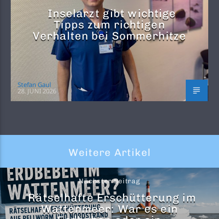
Inselarzt gibt wichtige
Tipps zum richtigen
Verhalten bei Sommerhitze
Stefan Gaul
28. JUNI 2026
Weitere Artikel
Nächster Beitrag
Rätselhafte Erschütterung im
Wattenmeer: War es ein