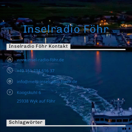
Inselradio Föhr
Inselradio Föhr Kontakt
www.insel-radio-föhr.de
+49 151 234 616 37
info@mein-inselradio-foehr.de
Koogskuhl 6
25938 Wyk auf Föhr
Schlagwörter