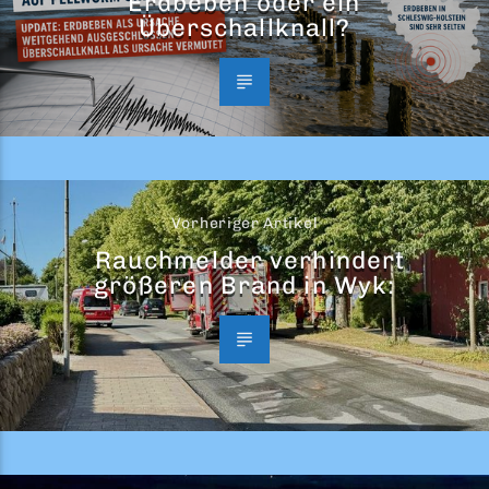
Erdbeben oder ein
Überschallknall?
Vorheriger Artikel
Rauchmelder verhindert
größeren Brand in Wyk: