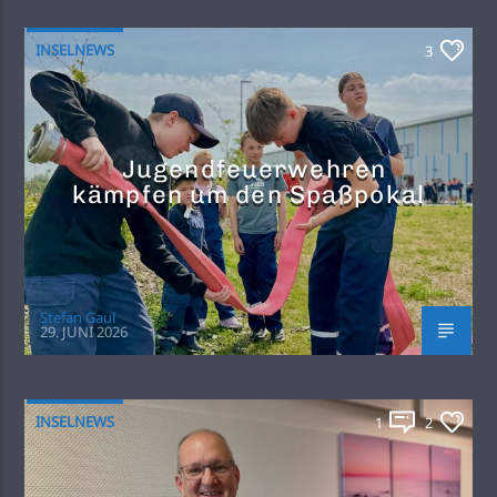
INSELNEWS
3
Jugendfeuerwehren
kämpfen um den Spaßpokal
Stefan Gaul
29. JUNI 2026
INSELNEWS
1
2