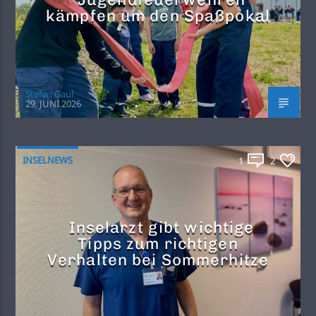
kämpfen um den Spaßpokal
Stefan Gaul
29. JUNI 2026
INSELNEWS
1
2
Inselarzt gibt wichtige
Tipps zum richtigen
Verhalten bei Sommerhitze