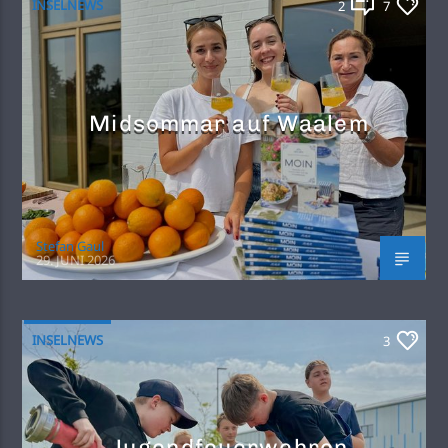
INSELNEWS
2
7
Midsommar auf Waalem
Stefan Gaul
29. JUNI 2026
INSELNEWS
3
Jugendfeuerwehren