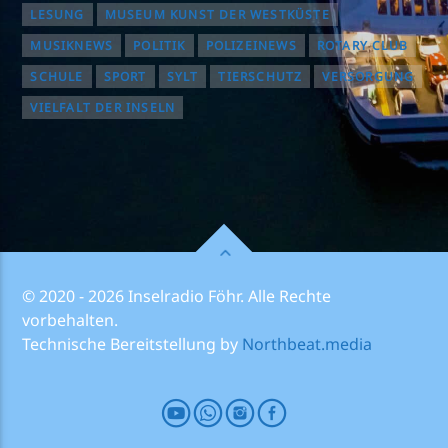
LESUNG
MUSEUM KUNST DER WESTKÜSTE
MUSIKNEWS
POLITIK
POLIZEINEWS
ROTARY CLUB
SCHULE
SPORT
SYLT
TIERSCHUTZ
VERSORGUNG
VIELFALT DER INSELN
© 2020 - 2026 Inselradio Föhr. Alle Rechte
vorbehalten.
Technische Bereitstellung by
Northbeat.media