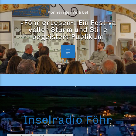
Vorheriger Artikel
»Föhr erLesen«: Ein Festival
voller Sturm und Stille
begeistert Publikum
Inselradio Föhr