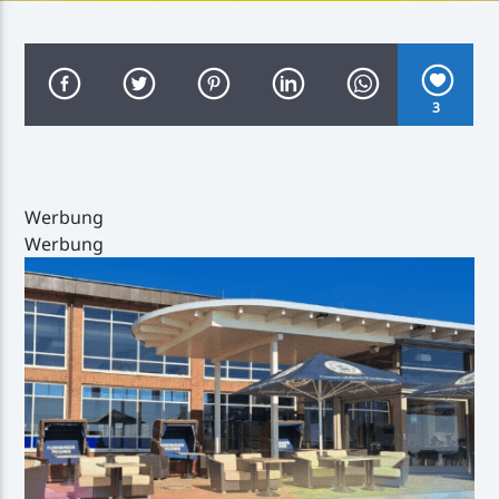
3
Inselradio Föhr
Werbung
Werbung
Handystream