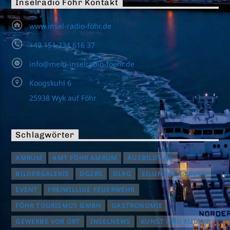
Inselradio Föhr Kontakt
www.insel-radio-föhr.de
+49 151 234 616 37
info@mein-inselradio-foehr.de
Koogskuhl 6
25938 Wyk auf Föhr
Schlagwörter
AMRUM
AMT FÖHR AMRUM
AUSBILDUNG
BILDERGALERIE
DGZRS
DLRG
EILUN-FEER-SKUUL
EVENT
FREIWILLIGE FEUERWEHR
FÖHR TOURISMUS GMBH
GASTRONOMIE
GEWERBE VOR ORT
INSELNEWS
KUNST UND KULTUR