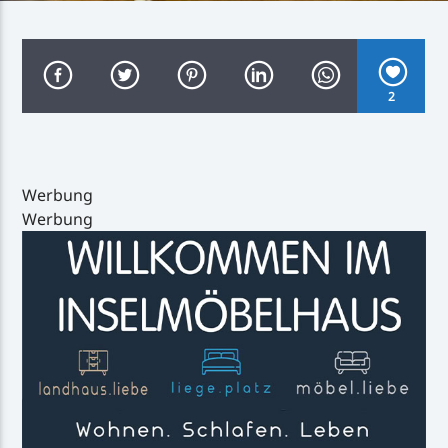
2
Inselradio Föhr
Werbung
Werbung
Handystream