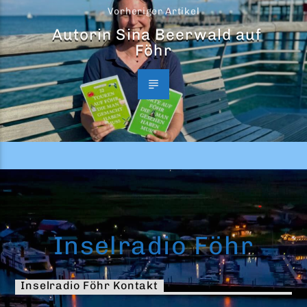
Vorheriger Artikel
Autorin Sina Beerwald auf
Föhr
Inselradio Föhr
Inselradio Föhr Kontakt