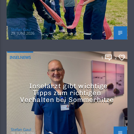
Stefan Gaul
29. JUNI 2026
INSELNEWS
1
2
Inselarzt gibt wichtige
Tipps zum richtigen
Verhalten bei Sommerhitze
Stefan Gaul
28. JUNI 2026