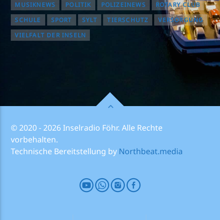
MUSIKNEWS
POLITIK
POLIZEINEWS
ROTARY CLUB
SCHULE
SPORT
SYLT
TIERSCHUTZ
VERSORGUNG
VIELFALT DER INSELN
© 2020 - 2026 Inselradio Föhr. Alle Rechte
vorbehalten.
Technische Bereitstellung by
Northbeat.media