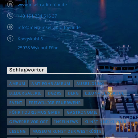
www.insel-radio-föhr.de
+49 151 234 616 37
info@mein-inselradio-foehr.de
Koogskuhl 6
25938 Wyk auf Föhr
Schlagwörter
AMRUM
AMT FÖHR AMRUM
AUSBILDUNG
BILDERGALERIE
DGZRS
DLRG
EILUN-FEER-SKUUL
EVENT
FREIWILLIGE FEUERWEHR
FÖHR TOURISMUS GMBH
GASTRONOMIE
GEWERBE VOR ORT
INSELNEWS
KUNST UND KULTUR
LESUNG
MUSEUM KUNST DER WESTKÜSTE