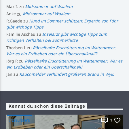
Max I.
zu
Midsommar auf Waalem
Anke
zu
Midsommar auf Waalem
R.Gaede
zu
Hund im Sommer schützen: Expertin von Föhr
gibt wichtige Tipps
Familie Aschau
zu
Inselarzt gibt wichtige Tipps zum
richtigen Verhalten bei Sommerhitze
Thorben L
zu
Rätselhafte Erschütterung im Wattenmeer:
War es ein Erdbeben oder ein Überschallknall?
Jörg R
zu
Rätselhafte Erschütterung im Wattenmeer: War es
ein Erdbeben oder ein Überschallknall?
Jan
zu
Rauchmelder verhindert größeren Brand in Wyk:
Kennst du schon diese Beiträge
INSELNEWS
2
7