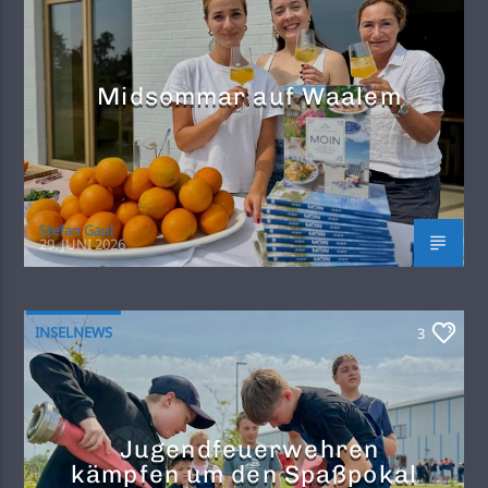
Midsommar auf Waalem
Stefan Gaul
29. JUNI 2026
INSELNEWS
3
Jugendfeuerwehren
kämpfen um den Spaßpokal