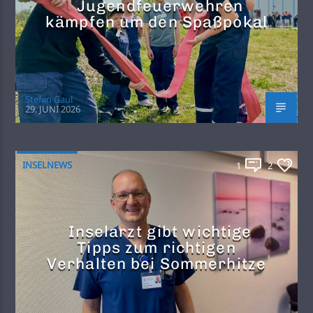
Jugendfeuerwehren
kämpfen um den Spaßpokal
Stefan Gaul
29. JUNI 2026
INSELNEWS
1
2
Inselarzt gibt wichtige
Tipps zum richtigen
Verhalten bei Sommerhitze