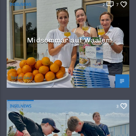
INSELNEWS
2
7
Midsommar auf Waalem
Stefan Gaul
29. JUNI 2026
INSELNEWS
3