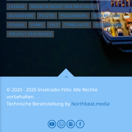
LESUNG
MUSEUM KUNST DER WESTKÜSTE
MUSIKNEWS
POLITIK
POLIZEINEWS
ROTARY CLUB
SCHULE
SPORT
SYLT
TIERSCHUTZ
VERSORGUNG
VIELFALT DER INSELN
© 2020 - 2026 Inselradio Föhr. Alle Rechte
vorbehalten.
Technische Bereitstellung by
Northbeat.media