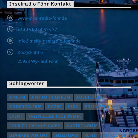
Inselradio Föhr Kontakt
www.insel-radio-föhr.de
+49 151 234 616 37
info@mein-inselradio-foehr.de
Koogskuhl 6
25938 Wyk auf Föhr
Schlagwörter
AMRUM
AMT FÖHR AMRUM
AUSBILDUNG
BILDERGALERIE
DGZRS
DLRG
EILUN-FEER-SKUUL
EVENT
FREIWILLIGE FEUERWEHR
FÖHR TOURISMUS GMBH
GASTRONOMIE
GEWERBE VOR ORT
INSELNEWS
KUNST UND KULTUR