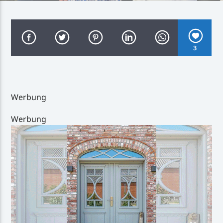
3
Inselradio Föhr
Werbung
Handystream
Werbung