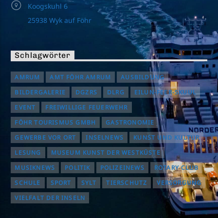
Koogskuhl 6
25938 Wyk auf Föhr
Schlagwörter
AMRUM
AMT FÖHR AMRUM
AUSBILDUNG
BILDERGALERIE
DGZRS
DLRG
EILUN-FEER-SKUUL
EVENT
FREIWILLIGE FEUERWEHR
FÖHR TOURISMUS GMBH
GASTRONOMIE
GEWERBE VOR ORT
INSELNEWS
KUNST UND KULTUR
LESUNG
MUSEUM KUNST DER WESTKÜSTE
MUSIKNEWS
POLITIK
POLIZEINEWS
ROTARY CLUB
SCHULE
SPORT
SYLT
TIERSCHUTZ
VERSORGUNG
VIELFALT DER INSELN