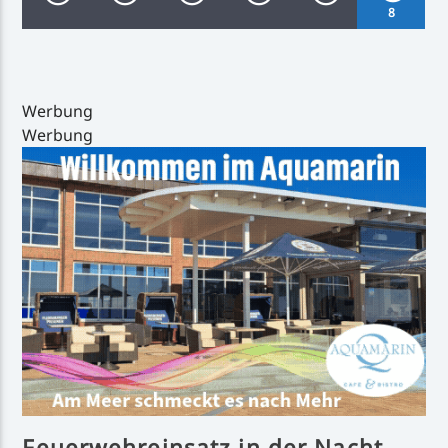
8
Werbung
Werbung
Inselradio Föhr
Handystream
Feuerwehreinsatz in der Nacht –