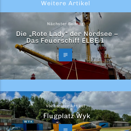
Weitere Artikel
Nächster Beitrag
Die „Rote Lady“ der Nordsee –
Das Feuerschiff ELBE 1
Vorheriger Artikel
Flugplatz Wyk