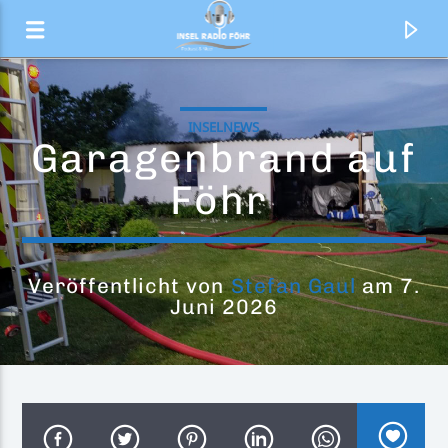
INSELNEWS
Garagenbrand auf
Föhr
Veröffentlicht von
Stefan Gaul
am 7.
Juni 2026
Aktueller Titel
Das Wetter
Inselradio Föhr