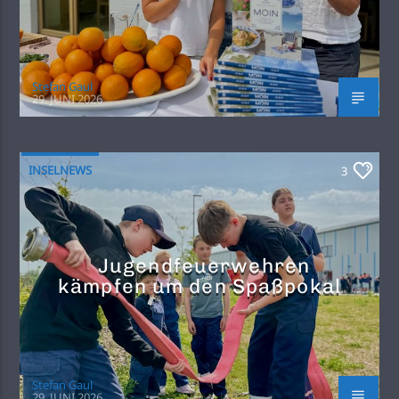
Stefan Gaul
29. JUNI 2026
INSELNEWS
3
Jugendfeuerwehren
kämpfen um den Spaßpokal
Stefan Gaul
29. JUNI 2026