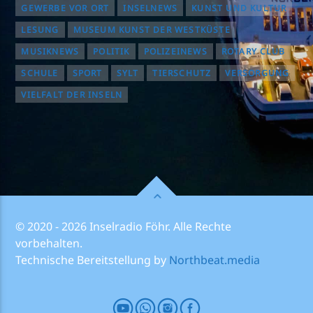
GEWERBE VOR ORT
INSELNEWS
KUNST UND KULTUR
LESUNG
MUSEUM KUNST DER WESTKÜSTE
MUSIKNEWS
POLITIK
POLIZEINEWS
ROTARY CLUB
SCHULE
SPORT
SYLT
TIERSCHUTZ
VERSORGUNG
VIELFALT DER INSELN
© 2020 - 2026 Inselradio Föhr. Alle Rechte
vorbehalten.
Technische Bereitstellung by
Northbeat.media