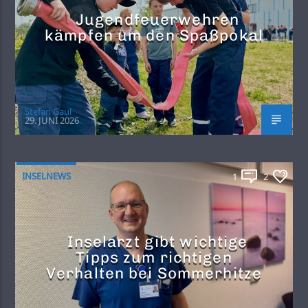
Jugendfeuerwehren
kämpfen um den Spaßpokal
Stefan Gaul
29. JUNI 2026
INSELNEWS
1
2
Inselarzt gibt wichtige
Tipps zum richtigen
Verhalten bei Sommerhitze