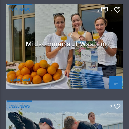
INSELNEWS
2
7
Midsommar auf Waalem
Stefan Gaul
29. JUNI 2026
INSELNEWS
3