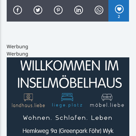
2
Inselradio Föhr
Werbung
Werbung
Handystream