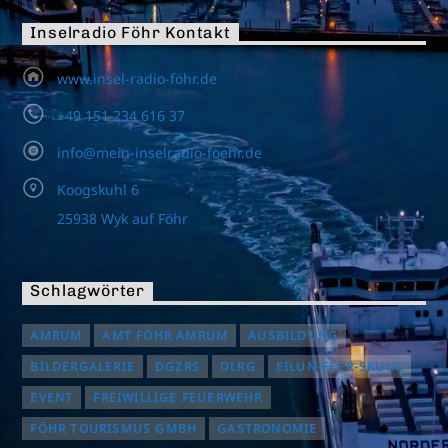
Inselradio Föhr Kontakt
www.insel-radio-föhr.de
+49 151 234 616 37
info@mein-inselradio-foehr.de
Koogskuhl 6
25938 Wyk auf Föhr
Schlagwörter
AMRUM
AMT FÖHR AMRUM
AUSBILDUNG
BILDERGALERIE
DGZRS
DLRG
EILUN-FEER-SKUUL
EVENT
FREIWILLIGE FEUERWEHR
FÖHR TOURISMUS GMBH
GASTRONOMIE