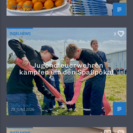
Stefan Gaul
29. JUNI 2026
INSELNEWS
3
Jugendfeuerwehren
kämpfen um den Spaßpokal
Stefan Gaul
29. JUNI 2026