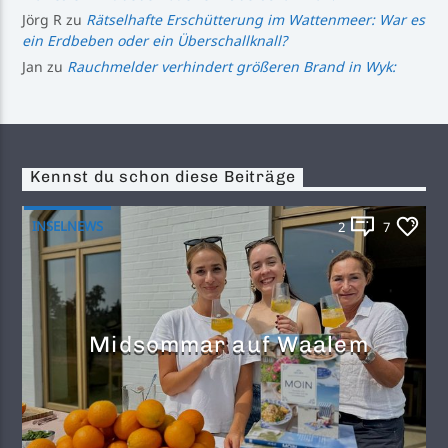
Jörg R
zu
Rätselhafte Erschütterung im Wattenmeer: War es
ein Erdbeben oder ein Überschallknall?
Jan
zu
Rauchmelder verhindert größeren Brand in Wyk:
Kennst du schon diese Beiträge
INSELNEWS
2
7
Midsommar auf Waalem