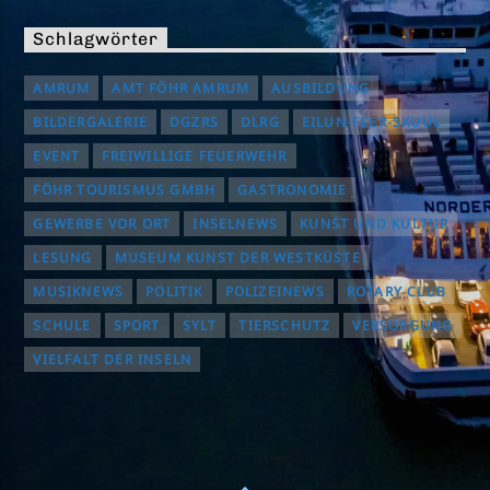
Schlagwörter
AMRUM
AMT FÖHR AMRUM
AUSBILDUNG
BILDERGALERIE
DGZRS
DLRG
EILUN-FEER-SKUUL
EVENT
FREIWILLIGE FEUERWEHR
FÖHR TOURISMUS GMBH
GASTRONOMIE
GEWERBE VOR ORT
INSELNEWS
KUNST UND KULTUR
LESUNG
MUSEUM KUNST DER WESTKÜSTE
MUSIKNEWS
POLITIK
POLIZEINEWS
ROTARY CLUB
SCHULE
SPORT
SYLT
TIERSCHUTZ
VERSORGUNG
VIELFALT DER INSELN