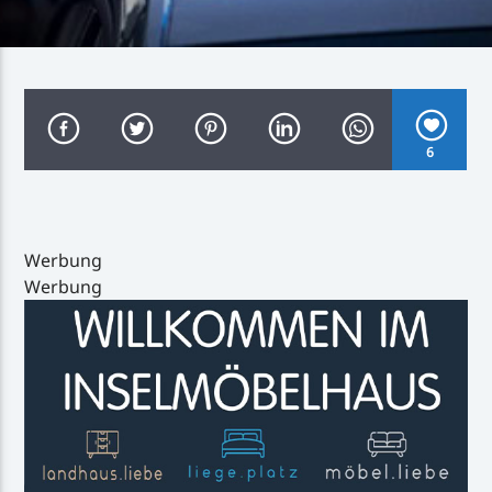
Inselradio Föhr
6
Handystream
Werbung
Werbung