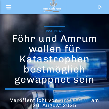
INSELNEWS
Föhr und Amrum
wollen für
Katastrophen
bestmöglich
gewappnet sein
Aktueller Titel
Die aktuellen Nachrichten
Veröffentlicht von
Stefan Gaul
am
26. August 2025
Inselradio Föhr