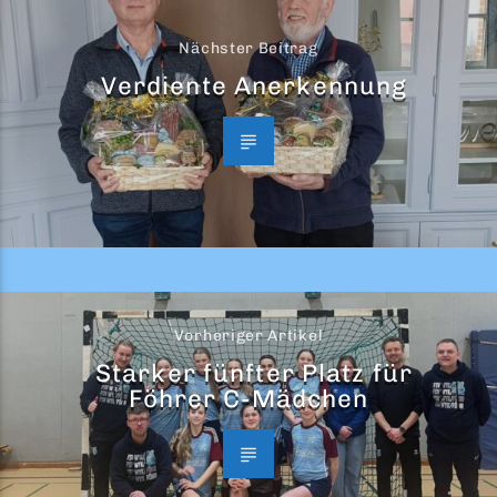
Nächster Beitrag
Verdiente Anerkennung
Vorheriger Artikel
Starker fünfter Platz für
Föhrer C-Mädchen