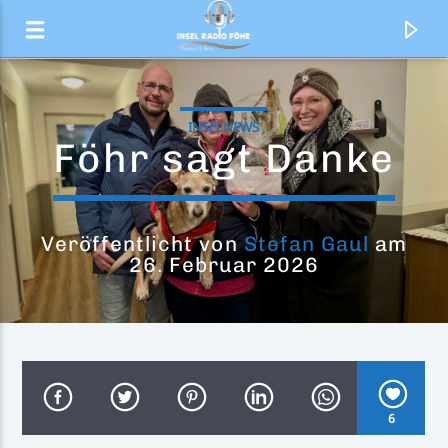
INSELNEWS
Föhr sagt Danke
Veröffentlicht von
Stefan Gaul
am
26. Februar 2026
Aktueller Titel
Under The Rhythm
6
Adam Lambert