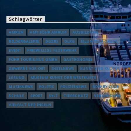
Schlagwörter
AMRUM
AMT FÖHR AMRUM
AUSBILDUNG
BILDERGALERIE
DGZRS
DLRG
EILUN-FEER-SKUUL
EVENT
FREIWILLIGE FEUERWEHR
FÖHR TOURISMUS GMBH
GASTRONOMIE
GEWERBE VOR ORT
INSELNEWS
KUNST UND KULTUR
LESUNG
MUSEUM KUNST DER WESTKÜSTE
MUSIKNEWS
POLITIK
POLIZEINEWS
ROTARY CLUB
SCHULE
SPORT
SYLT
TIERSCHUTZ
VERSORGUNG
VIELFALT DER INSELN