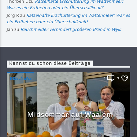
Thorben L
zu
Rätselhafte Erschütterung im Wattenmeer:
War es ein Erdbeben oder ein Überschallknall?
Jörg R
zu
Rätselhafte Erschütterung im Wattenmeer: War es
ein Erdbeben oder ein Überschallknall?
Jan
zu
Rauchmelder verhindert größeren Brand in Wyk:
Kennst du schon diese Beiträge
INSELNEWS
2
7
Midsommar auf Waalem