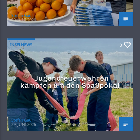
Stefan Gaul
29. JUNI 2026
INSELNEWS
3
Jugendfeuerwehren
kämpfen um den Spaßpokal
Stefan Gaul
29. JUNI 2026