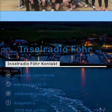
Inselradio Föhr
Inselradio Föhr Kontakt
www.insel-radio-föhr.de
+49 151 234 616 37
info@mein-inselradio-foehr.de
Koogskuhl 6
25938 Wyk auf Föhr